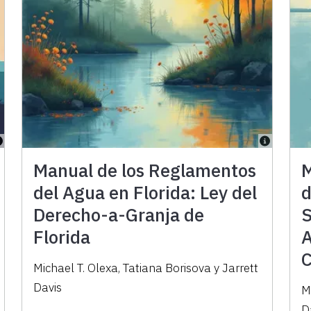
Manual de los Reglamentos
M
del Agua en Florida: Ley del
d
Derecho-a-Granja de
S
Florida
A
C
Michael T. Olexa, Tatiana Borisova y Jarrett
Davis
M
D