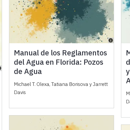
Manual de los Reglamentos
M
del Agua en Florida: Pozos
d
de Agua
y
A
Michael T. Olexa, Tatiana Borisova y Jarrett
Davis
M
D