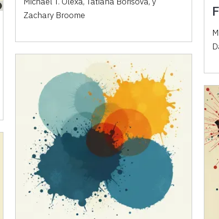
Michael T. Olexa, Tatiana Borisova, y
F
Zachary Broome
M
D