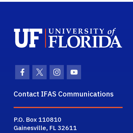
Sch
Facebook Icon
Twitter Icon
Instagram Icon
Youtube Icon
Contact IFAS Communications
P.O. Box 110810
Gainesville, FL 32611