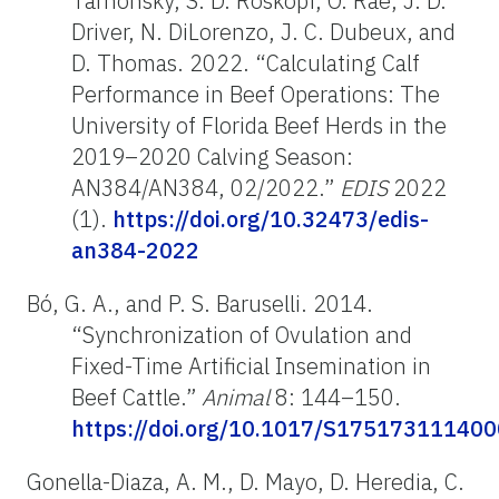
Tarnonsky, S. D. Roskopf, O. Rae, J. D.
Driver, N. DiLorenzo, J. C. Dubeux, and
D. Thomas. 2022. “Calculating Calf
Performance in Beef Operations: The
University of Florida Beef Herds in the
2019–2020 Calving Season:
AN384/AN384, 02/2022.”
EDIS
2022
(1).
https://doi.org/10.32473/edis-
an384-2022
Bó, G. A., and P. S. Baruselli. 2014.
“Synchronization of Ovulation and
Fixed-Time Artificial Insemination in
Beef Cattle.”
Animal
8: 144–150.
https://doi.org/10.1017/S17517311140
Gonella-Diaza, A. M., D. Mayo, D. Heredia, C.