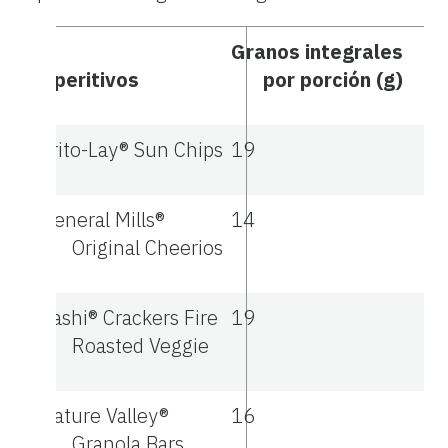
Granos integrales
Aperitivos
por porción (g)
Frito-Lay® Sun Chips
19
General Mills®
14
Original Cheerios
Kashi® Crackers Fire
19
Roasted Veggie
Nature Valley®
16
Granola Bars