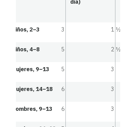
día)
en
dí
Niños, 2–3
3
1 ½
Niños, 4–8
5
2 ½
Mujeres, 9–13
5
3
Mujeres, 14–18
6
3
Hombres, 9–13
6
3