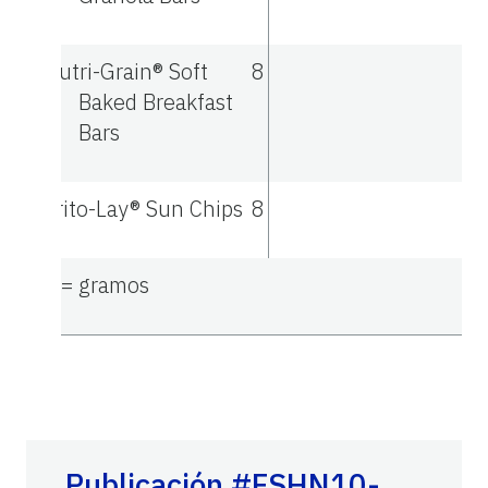
Nutri-Grain® Soft
8
Baked Breakfast
Bars
Frito-Lay® Sun Chips
8
g = gramos
Publicación #FSHN10-