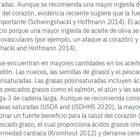
radas. Aunque se recomienda una mayor ingesta d
 del corazón, evidencia reciente sugiere que la fue
portante (Schwingshackl y Hoffmann 2014). El ac
io porque una mayor ingesta de aceite de oliva se
iovasculares (por ejemplo, un ataque al corazón) 
gshackl and Hoffmann 2014).
se encuentran en mayores cantidades en los aceite
godón. Las nueces, las semillas de girasol y el pesca
insaturadas. Las grasas poliinsaturadas incluyen á
s pescados grasos como el salmón, el atún y las s
ga-3 de cadena larga. Aunque se recomienda cons
rasas saturadas (USDA and USDHHS 2020), la mayorí
nar un fuerte beneficio para la salud del corazón 
scado graso, el cual proporciona ácidos grasos o
fermedad cardiaca (Kromhout 2012) y derrame cereb