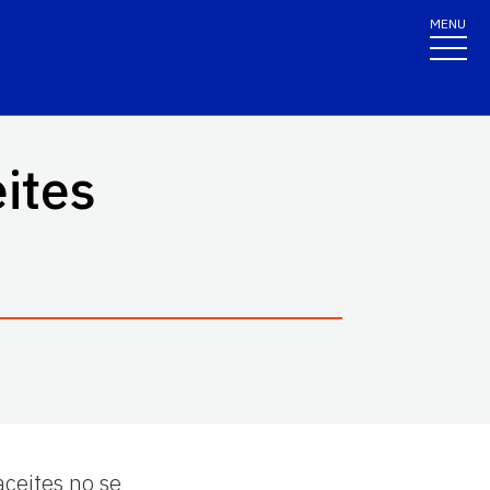
MENU
ites
aceites no se