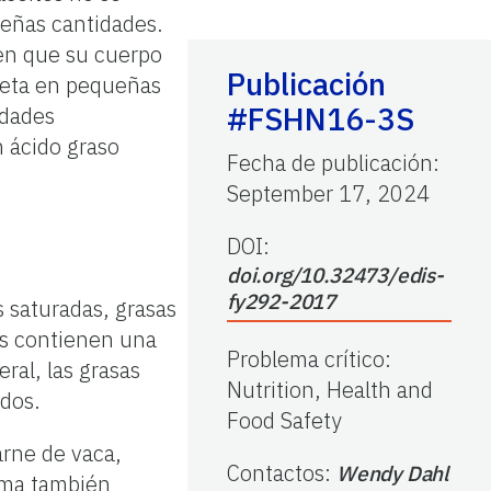
eñas cantidades.
ten que su cuerpo
Publicación
dieta en pequeñas
#FSHN16-3S
edades
n ácido graso
Fecha de publicación
:
September 17, 2024
DOI:
doi.org/10.32473/edis-
fy292-2017
s saturadas, grasas
tes contienen una
Problema crítico
:
ral, las grasas
Nutrition, Health and
idos.
Food Safety
rne de vaca,
Contactos
:
Wendy Dahl
rema también