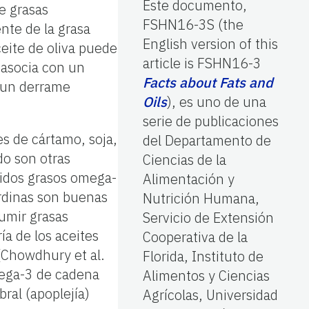
Este documento,
e grasas
FSHN16-3S (the
nte de la grasa
English version of this
eite de oliva puede
article is FSHN16-3
 asocia con un
Facts about Fats and
y un derrame
Oils
), es uno de una
serie de publicaciones
s de cártamo, soja,
del Departamento de
do son otras
Ciencias de la
cidos grasos omega-
Alimentación y
ardinas son buenas
Nutrición Humana,
umir grasas
Servicio de Extensión
a de los aceites
Cooperativa de la
(Chowdhury et al.
Florida, Instituto de
mega-3 de cadena
Alimentos y Ciencias
ral (apoplejía)
Agrícolas, Universidad