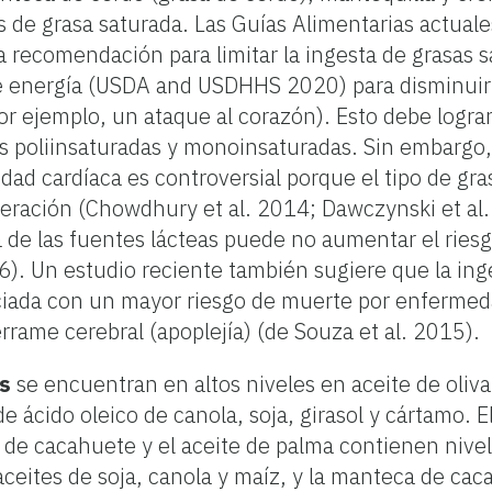
de grasa saturada. Las Guías Alimentarias actuale
 recomendación para limitar la ingesta de grasas 
de energía (USDA and USDHHS 2020) para disminuir 
or ejemplo, un ataque al corazón). Esto debe logr
as poliinsaturadas y monoinsaturadas. Sin embargo, 
dad cardíaca es controversial porque el tipo de gra
eración (Chowdhury et al. 2014; Dawczynski et a
da de las fuentes lácteas puede no aumentar el rie
6). Un estudio reciente también sugiere que la inge
ciada con un mayor riesgo de muerte por enfermeda
rame cerebral (apoplejía) (de Souza et al. 2015).
s
se encuentran en altos niveles en aceite de oliva
e ácido oleico de canola, soja, girasol y cártamo. E
e de cacahuete y el aceite de palma contienen niv
ceites de soja, canola y maíz, y la manteca de ca