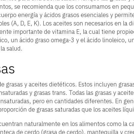
entos, se recomienda que los consumamos en pequ
cuerpo energía y ácidos grasos esenciales y permi
bles (A, D, E, K). Los aceites son necesarios en la 
nte importante de vitamina E, la cual tiene propi
nico, un ácido graso omega-3 y el ácido linoleico, u
la salud.
sas
 grasas y aceites dietéticos. Estos incluyen grasa
nsaturadas y grasas trans. Todas las grasas y acei
insaturadas, pero en cantidades diferentes. En gene
roporción de grasas saturadas que los aceites líqu
uentran naturalmente en los alimentos como la ca
nteca de cerdo (grasa de cerdo), mantequilla y c