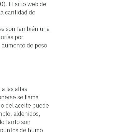
). El sitio web de
la cantidad de
tes son también una
lorías por
el aumento de peso
a las altas
onerse se llama
o del aceite puede
mplo, aldehídos,
lo tanto son
en puntos de humo