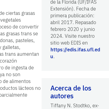
de la Florida (UF/IFAS
Extensión). Fecha de
e ciertas grasas
primera publicación:
 vegetales
abril 2017. Repasado
oceso de convertir
febrero 2020 y junio
as grasas trans se
2024. Visite nuestro
donas, pasteles,
sitio web EDIS en
y galletas,
https://edis.ifas.ufl.ed
sas trans aumentan
u
.
 corazón
ro de ingesta de
 ya no son
o de alimentos
Acerca de los
roductos lácteos no
autores
 parcialmente
Tiffany N. Stodtko, ex-