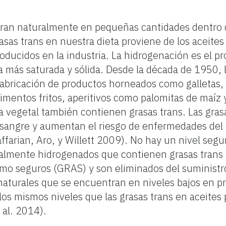
an naturalmente en pequeñas cantidades dentro d
asas trans en nuestra dieta proviene de los aceites
ducidos en la industria. La hidrogenación es el pr
a más saturada y sólida. Desde la década de 1950, l
fabricación de productos horneados como galletas, 
 Alimentos fritos, aperitivos como palomitas de maíz 
a vegetal también contienen grasas trans. Las gra
la sangre y aumentan el riesgo de enfermedades del
farian, Aro, y Willett 2009). No hay un nivel segu
cialmente hidrogenados que contienen grasas trans
o seguros (GRAS) y son eliminados del suministr
naturales que se encuentran en niveles bajos en p
 los mismos niveles que las grasas trans en aceites
 al. 2014).