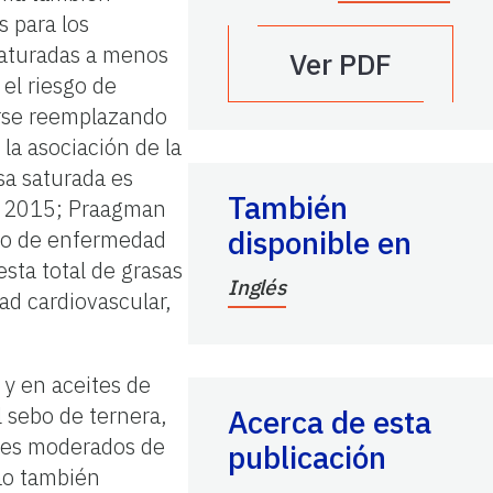
s para los
saturadas a menos
Ver PDF
el riesgo de
arse reemplazando
la asociación de la
sa saturada es
También
l. 2015; Praagman
disponible en
sgo de enfermedad
sta total de grasas
Inglés
d cardiovascular,
 y en aceites de
l sebo de ternera,
Acerca de esta
eles moderados de
publicación
cao también