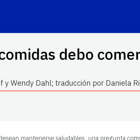
comidas debo comer
if y Wendy Dahl; traducción por Daniela R
 desean mantenerse saludables, una pregunta com