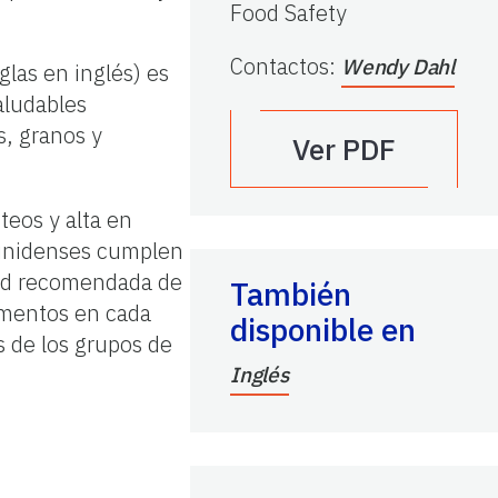
Food Safety
Contactos
:
Wendy Dahl
glas en inglés) es
aludables
s, granos y
Ver PDF
teos y alta en
dounidenses cumplen
dad recomendada de
También
limentos en cada
disponible en
s de los grupos de
Inglés