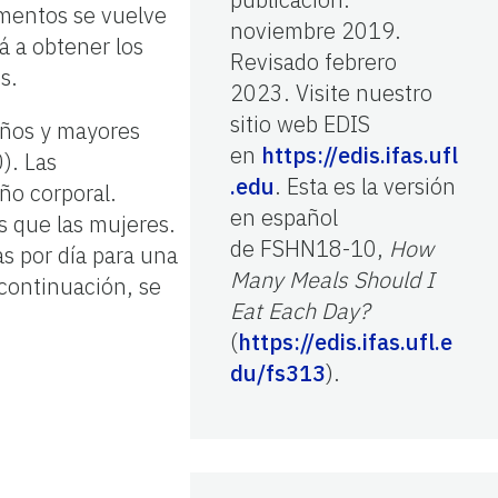
imentos se vuelve
noviembre 2019.
á a obtener los
Revisado febrero
s.
2023. Visite nuestro
sitio web EDIS
años y mayores
en
https://edis.ifas.ufl
). Las
.edu
. Esta es la versión
ño corporal.
en español
s que las mujeres.
de FSHN18-10,
How
s por día para una
Many Meals Should I
continuación, se
Eat Each Day?
(
https://edis.ifas.ufl.e
du/fs313
).