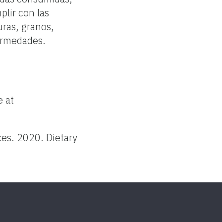
plir con las
uras, granos,
fermedades.
e at
es. 2020. Dietary