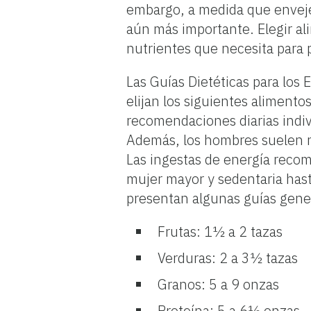
embargo, a medida que enveje
aún más importante. Elegir al
nutrientes que necesita para
Las Guías Dietéticas para los
elijan los siguientes aliment
recomendaciones diarias indivi
Además, los hombres suelen ne
Las ingestas de energía reco
mujer mayor y sedentaria hast
presentan algunas guías gener
Frutas: 1½ a 2 tazas
Verduras: 2 a 3½ tazas
Granos: 5 a 9 onzas
Proteína: 5 a
6½
onzas