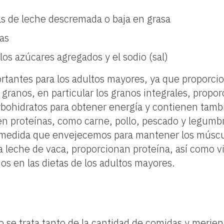
as de leche descremada o baja en grasa
tas
 los azúcares agregados y el sodio (sal)
ortantes para los adultos mayores, ya que proporci
s granos, en particular los granos integrales, propo
arbohidratos para obtener energía y contienen tam
 en proteínas, como carne, pollo, pescado y legumb
medida que envejecemos para mantener los múscul
a leche de vaca, proporcionan proteína, así como vi
os en las dietas de los adultos mayores.
 se trata tanto de la cantidad de comidas y merie