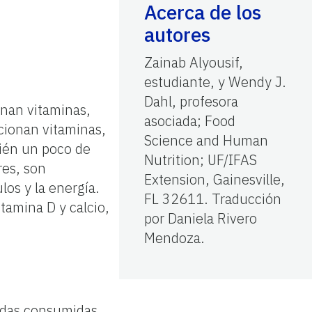
Acerca de los
autores
Zainab Alyousif,
estudiante, y Wendy J.
Dahl, profesora
onan vitaminas,
asociada; Food
rcionan vitaminas,
Science and Human
bién un poco de
Nutrition; UF/IFAS
res, son
Extension, Gainesville,
os y la energía.
FL 32611. Traducción
tamina D y calcio,
por Daniela Rivero
Mendoza.
ndas consumidas,