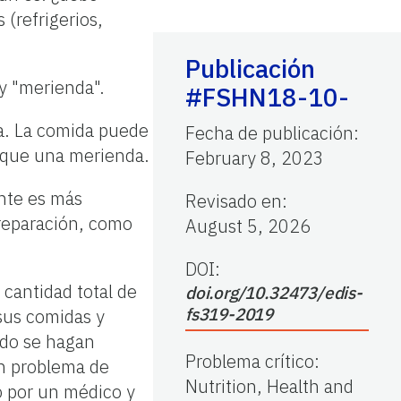
(refrigerios,
Publicación
y "merienda".
#FSHN18-10-
a. La comida puede
Fecha de publicación
:
e que una merienda.
February 8, 2023
nte es más
Revisado en
:
reparación, como
August 5, 2026
DOI:
 cantidad total de
doi.org/10.32473/edis-
fs319-2019
sus comidas y
ndo se hagan
Problema crítico
:
ún problema de
Nutrition, Health and
o por un médico y