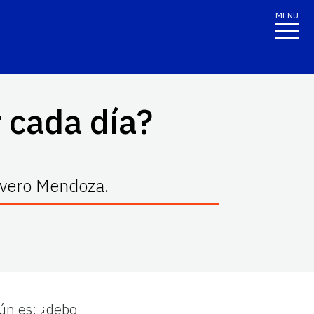
MENU
 cada día?
ivero Mendoza.
ún es: ¿debo