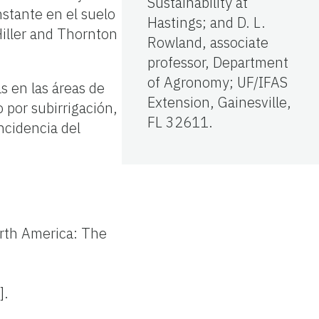
Sustainability at
stante en el suelo
Hastings; and D. L.
Hiller and Thornton
Rowland, associate
professor, Department
of Agronomy; UF/IFAS
s en las áreas de
Extension, Gainesville,
 por subirrigación,
FL 32611.
incidencia del
orth America: The
].