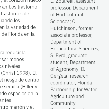
L. Zotarelli, assistant
e ambos trastorno
professor, Department
 trastornos de
of Horticultural
uando los
Sciences; C.
en la variedad de
Hutchinson, former
de Florida en la
associate professor,
Department of
Horticultural Sciences;
ra reducir la
S. Byrd, graduate
r ser menos
student, Department
os niveles
of Agronomy; D.
(Christ 1998). El
Gergela, research
l riesgo de centro
coordinator, Florida
semilla (Hiller y
Partnership for Water,
do espacios en la
Agriculture and
zantes
Community
ntro marrón y el