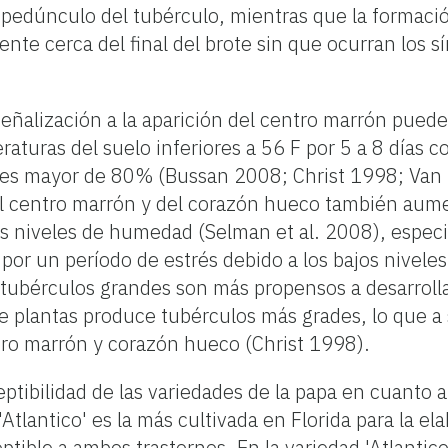
l pedúnculo del tubérculo, mientras que la formació
te cerca del final del brote sin que ocurran los s
señalización a la aparición del centro marrón puede
aturas del suelo inferiores a 56 F por 5 a 8 días c
es mayor de 80% (Bussan 2008; Christ 1998; Van D
del centro marrón y del corazón hueco también aum
jos niveles de humedad (Selman et al. 2008), especi
 por un período de estrés debido a los bajos nivel
 tubérculos grandes son más propensos a desarrolla
 plantas produce tubérculos más grades, lo que a 
tro marrón y corazón hueco (Christ 1998).
eptibilidad de las variedades de la papa en cuanto 
'Atlantico' es la más cultivada en Florida para la e
eptible a ambos trastornos. En la variedad 'Atlantic