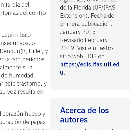
n tardía del
de la Florida (UF/IFAS
íntomas del centro
Extension). Fecha de
primera publicación:
January 2013.
 ocurrir bajo
Revisado February
onsecutivos, o
2019. Visite nuestro
enburgh, Hiller, y
sitio web EDIS en
enta con períodos
https://edis.ifas.ufl.ed
almente si la
u
.
es de humedad
r este trastorno, y
su vez resulta en
Acerca de los
al corazón hueco y
autores
laboración de papas
o', el corazón hueco