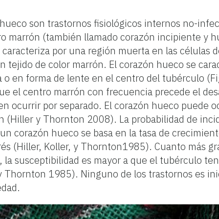
hueco son trastornos fisiológicos internos no-infe
tro marrón (también llamado corazón incipiente y 
 caracteriza por una región muerta en las células d
un tejido de color marrón. El corazón hueco se cara
 o en forma de lente en el centro del tubérculo (Fig
e el centro marrón con frecuencia precede el desa
n ocurrir por separado. El corazón hueco puede ocu
n (Hiller y Thornton 2008). La probabilidad de inc
un corazón hueco se basa en la tasa de crecimient
és (Hiller, Koller, y Thornton1985). Cuanto más gr
 la susceptibilidad es mayor a que el tubérculo te
 y Thornton 1985). Ninguno de los trastornos es in
edad.