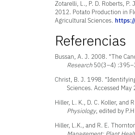
Zotarelli, L., P. D. Roberts, P
2012. Potato Production in Flo
Agricultural Sciences.
https:/
Referencias
Bussan, A. J. 2008. "The Can
Research
50(3–4) :395–
Christ, B. J. 1998. "Identifyi
Sciences. Accessed May
Hiller, L. K., D. C. Koller, an
Physiology
, edited by P.
Hiller, L.K., and R. E. Thornt
Management: Plant Heal