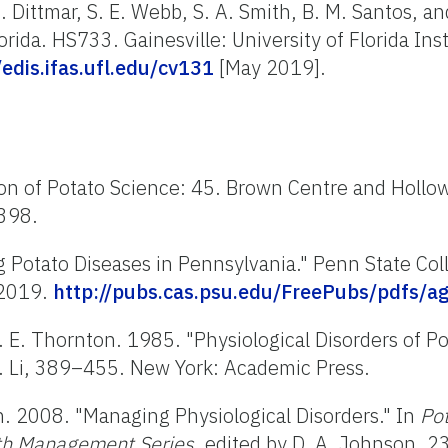
. J. Dittmar, S. E. Webb, S. A. Smith, B. M. Santos, a
rida. HS733. Gainesville: University of Florida Ins
/edis.ifas.ufl.edu/cv131
[May 2019].
on of Potato Science: 45. Brown Centre and Hollo
398.
ng Potato Diseases in Pennsylvania." Penn State Col
 2019.
http://pubs.cas.psu.edu/FreePubs/pdfs/a
d R. E. Thornton. 1985. "Physiological Disorders of P
H. Li, 389–455. New York: Academic Press.
on. 2008. "Managing Physiological Disorders." In
Po
th Management Series
, edited by D. A. Johnson, 2