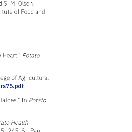
nd S. M. Olson.
titute of Food and
w Heart."
Potato
lege of Agricultural
grs75.pdf
otatoes." In
Potato
tato Health
35–245. St. Paul,