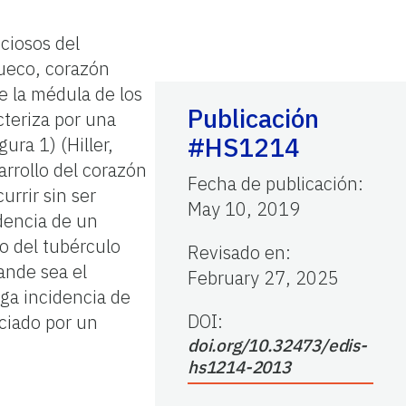
cciosos del
hueco, corazón
e la médula de los
Publicación
cteriza por una
#HS1214
ura 1) (Hiller,
rrollo del corazón
Fecha de publicación
:
rrir sin ser
May 10, 2019
idencia de un
o del tubérculo
Revisado en
:
ande sea el
February 27, 2025
nga incidencia de
DOI:
iciado por un
doi.org/10.32473/edis-
hs1214-2013