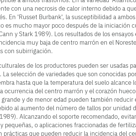
te con una necrosis de calor interno debido a qu
és. En 'Russet Burbank', la susceptibilidad a ambos
o es mucho mayor poco después de la iniciación c
nn y Stark 1989). Los resultados de los ensayos 
incidencia muy baja de centro marrón en el Noreste 
s con subirrigación.
 culturales de los productores pueden ser usadas pa
s. La selección de variedades que son conocidas po
siembra hasta que la temperatura del suelo alcance l
 ocurrencia del centro marrón y el corazón hueco 
 grande y de menor edad pueden también reducir e
ido al aumento del número de tallos por unidad de 
989). Alcanzando el soporte recomendado, evitan
y pequeñas, o aplicaciones fraccionadas de fertili
 prácticas que pueden reducir la incidencia del ce