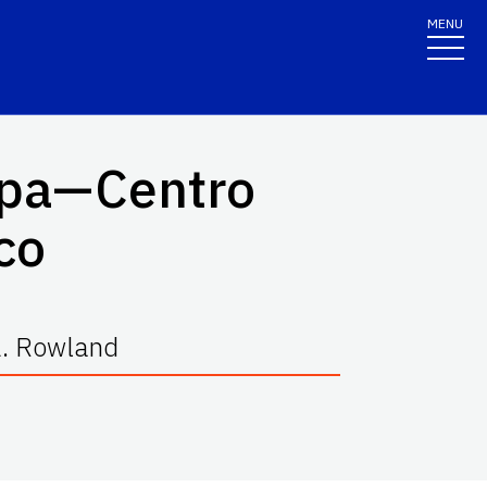
MENU
papa—Centro
co
 L. Rowland