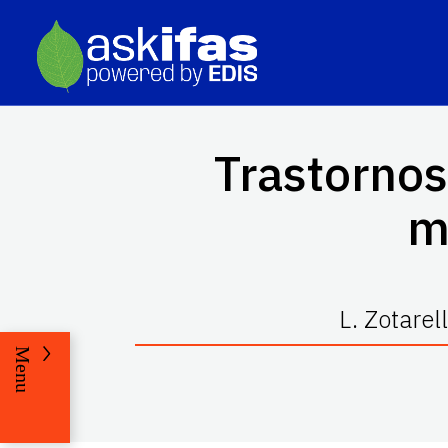
Trastornos
m
L. Zotarel
Menu