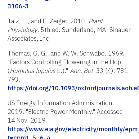
3106-3
Taiz, L., and E. Zeiger. 2010.
Plant
Physiology
. 5th ed. Sunderland, MA: Sinauer
Associates, Inc.
Thomas, G. G., and W. W. Schwabe. 1969.
"Factors Controlling Flowering in the Hop
(
Humulus lupulus
L.)."
An
n. Bot.
33 (4): 781–
793.
https://doi.org/10.1093/oxfordjournals.aob.
US Energy Information Administration.
2019. "Electric Power Monthly." Accessed
14 Nov. 2019.
https://www.eia.gov/electricity/monthly/ep
t=epmt_5_6_a