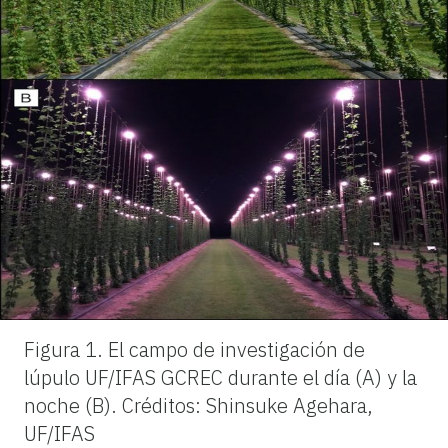
Figura 1.
El campo de investigación de
lúpulo UF/IFAS GCREC durante el día (A) y la
noche (B).
Créditos: Shinsuke Agehara,
UF/IFAS