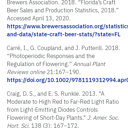
Brewers Association. 2018. “Florida’s Craft
Beer Sales and Production Statistics, 2018.”
Accessed April 13, 2020.
https://www.brewersassociation.org/statistic
and-data/state-craft-beer-stats/?state=FL
Carré, I., G. Coupland, and J. Putterill. 2018.
“Photoperiodic Responses and the
Regulation of Flowering.”
Annual Plant
Reviews online
21:167–190.
https://doi.org/10.1002/9781119312994.ap
Craig, D. S., and E. S. Runkle. 2013. "A
Moderate to High Red to Far-Red Light Ratio
from Light-Emitting Diodes Controls
Flowering of Short-Day Plants."
J. Amer. Soc.
Hort. Sci.
138 (3): 167–172.