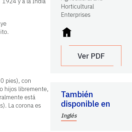
n 1924 y a la India
Horticultural
Enterprises
aye
ito.
Ver PDF
0 pies), con
o hijos libremente,
También
eralmente está
disponible en
as). La corona es
Inglés