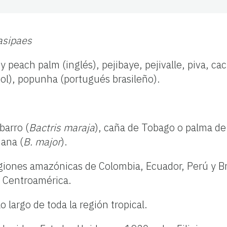
asipaes
 y peach palm (inglés), pejibaye, pejivalle, piva, ca
ol), popunha (portugués brasileño).
barro (
Bactris maraja
), caña de Tobago o palma de
iana (
B. major
).
regiones amazónicas de Colombia, Ecuador, Perú y Br
a Centroamérica.
o largo de toda la región tropical.