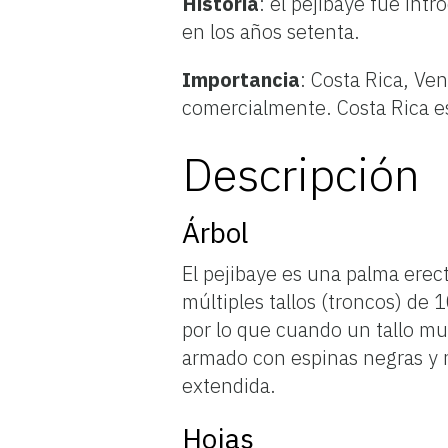
Historia
: el pejibaye fue int
en los años setenta.
Importancia
: Costa Rica, Ve
comercialmente. Costa Rica es
Descripción
Árbol
El pejibaye es una palma erec
múltiples tallos (troncos) de 
por lo que cuando un tallo mu
armado con espinas negras y rí
extendida.
Hojas