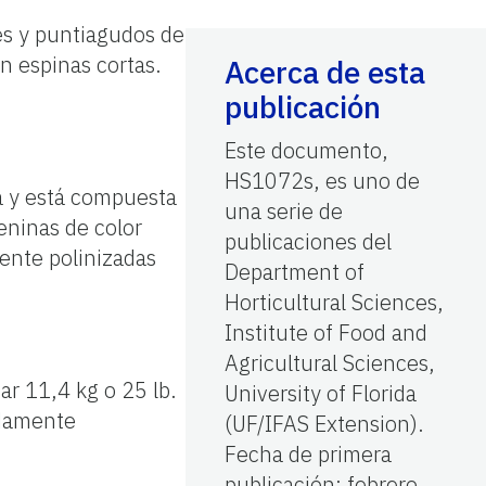
les y puntiagudos de
n espinas cortas.
Acerca de esta
publicación
Este documento,
HS1072s, es uno de
da y está compuesta
una serie de
eninas de color
publicaciones del
mente polinizadas
Department of
Horticultural Sciences,
Institute of Food and
Agricultural Sciences,
ar 11,4 kg o 25 lb.
University of Florida
adamente
(UF/IFAS Extension).
Fecha de primera
publicación: febrero