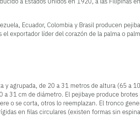
roducido a Estados Unidos en 1920, a las Filipinas e
nezuela, Ecuador, Colombia y Brasil producen pejib
 el exportador líder del corazón de la palma o palm
ta y agrupada, de 20 a 31 metros de altura (65 a 10
10 a 31 cm de diámetro. El pejibaye produce brotes 
ere o se corta, otros lo reemplazan. El tronco gen
gidas en filas circulares (existen formas sin espin