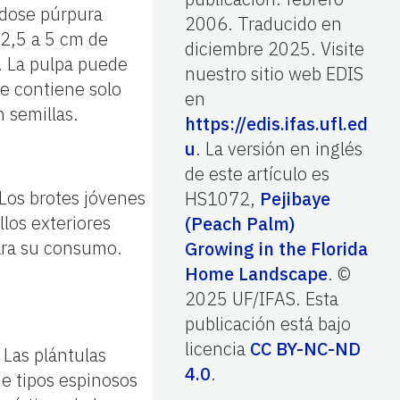
éndose púrpura
2006. Traducido en
2,5 a 5 cm de
diciembre 2025. Visite
a. La pulpa puede
nuestro sitio web EDIS
te contiene solo
en
 semillas.
https://edis.ifas.ufl.ed
u
. La versión en inglés
de este artículo es
 Los brotes jóvenes
HS1072,
Pejibaye
llos exteriores
(Peach Palm)
para su consumo.
Growing in the Florida
Home Landscape
. ©
2025 UF/IFAS. Esta
publicación está bajo
licencia
CC BY-NC-ND
 Las plántulas
4.0
.
de tipos espinosos