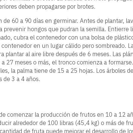
eriores deben propagarse por brotes.
n de 60 a 90 días en germinar. Antes de plantar, lav
a prevenir hongos que pudran la semilla. Entierre 
ado, cubra el contenedor con una bolsa de plástic
 contenedor en un lugar cálido pero sombreado. La
ara plantar al aire libre después de 6 meses. Las pl
 a 27 meses o más, el tronco comienza a formarse.
bles, la palma tiene de 15 a 25 hojas. Los árboles 
 de 3 a 4 años.
uede comenzar la producción de frutos en 10 a 12 a
ducir alrededor de 100 libras (45,4 kg) o más de fr
a cantidad de fruta puede mejorar el desarrollo de lo