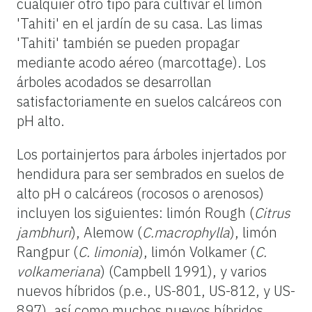
cualquier otro tipo para cultivar el limón
'Tahiti' en el jardín de su casa. Las limas
'Tahiti' también se pueden propagar
mediante acodo aéreo (marcottage). Los
árboles acodados se desarrollan
satisfactoriamente en suelos calcáreos con
pH alto.
Los portainjertos para árboles injertados por
hendidura para ser sembrados en suelos de
alto pH o calcáreos (rocosos o arenosos)
incluyen los siguientes: limón Rough (
Citrus
jambhuri
), Alemow (
C.macrophylla
), limón
Rangpur (
C. limonia
), limón Volkamer (
C.
volkameriana
) (Campbell 1991), y varios
nuevos híbridos (p.e., US-801, US-812, y US-
897), así como muchos nuevos híbridos