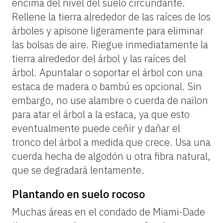
encima
del
nivel
del
suelo
circundante.
Rellene
la
tierra
alrededor
de
las
raíces
de
los
árboles
y
apisone
ligeramente
para
eliminar
las
bolsas
de
aire.
Riegue
inmediatamente
la
tierra
alrededor
del
árbol
y
las
raíces
del
árbol.
Apuntalar
o
soportar
el
árbol
con
una
estaca
de
madera
o
bambú
es
opcional.
Sin
embargo,
no
use
alambre
o
cuerda
de
nailon
para
atar
el
árbol
a
la
estaca,
ya
que
esto
eventualmente
puede
ceñir
y
dañar
el
tronco
del
árbol
a
medida
que
crece.
Usa
una
cuerda
hecha
de
algodón
u
otra
fibra
natural,
que
se
degradará
lentamente.
Plantando en suelo rocoso
Muchas
áreas
en
el
condado
de
Miami-Dade