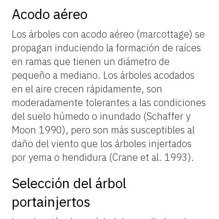
Acodo aéreo
Los
árboles
con
acodo
aéreo
(marcottage)
se
propagan
induciendo
la
formación
de
raíces
en
ramas
que
tienen
un
diámetro
de
pequeño
a
mediano.
Los
árboles
acodados
en
el
aire
crecen
rápidamente,
son
moderadamente
tolerantes
a
las
condiciones
del
suelo
húmedo
o
inundado
(Schaffer
y
Moon
1990),
pero
son
más
susceptibles
al
daño
del
viento
que
los
árboles
injertados
por
yema
o
hendidura
(Crane
et
al.
1993).
Selección del árbol
portainjertos