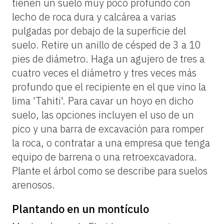
tienen
un
suelo
muy
poco
profundo
con
lecho
de
roca
dura
y
calcárea
a
varias
pulgadas
por
debajo
de
la
superficie
del
suelo.
Retire
un
anillo
de
césped
de
3
a
10
pies
de
diámetro.
Haga
un
agujero
de
tres
a
cuatro
veces
el
diámetro
y
tres
veces
más
profundo
que
el
recipiente
en
el
que
vino
la
lima
'Tahiti'.
Para
cavar
un
hoyo
en
dicho
suelo,
las
opciones
incluyen
el
uso
de
un
pico
y
una
barra
de
excavación
para
romper
la
roca,
o
contratar
a
una
empresa
que
tenga
equipo
de
barrena
o
una
retroexcavadora.
Plante
el
árbol
como
se
describe
para
suelos
arenosos.
Plantando en un montículo