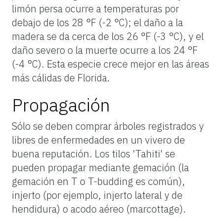
limón persa ocurre a temperaturas por
debajo de los 28 °F (-2 °C); el daño a la
madera se da cerca de los 26 °F (-3 °C), y el
daño severo o la muerte ocurre a los 24 °F
(-4 °C). Esta especie crece mejor en las áreas
más cálidas de Florida.
Propagación
Sólo
se
deben
comprar
árboles
registrados
y
libres
de
enfermedades
en
un
vivero
de
buena
reputación.
Los
tilos
'Tahiti'
se
pueden
propagar
mediante
gemación
(la
gemación
en
T
o
T-budding
es
común),
injerto
(por
ejemplo,
injerto
lateral
y
de
hendidura)
o
acodo
aéreo
(marcottage).