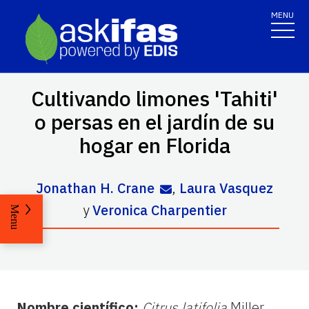
MENU
Cultivando limones 'Tahiti'
o persas en el jardín de su
hogar en Florida
Jonathan H. Crane
,
Laura Vasquez
y
Veronica Charpentier
Menu
Nombre científico:
Citrus latifolia
Miller