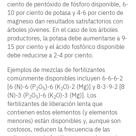
ciento de pentóxido de fósforo disponible, 6-
10 por ciento de potasa y 4-6 por ciento de
magnesio dan resultados satisfactorios con
árboles jóvenes. En el caso de los árboles
productores, la potasa debe aumentarse a 9-
15 por ciento y el ácido fosfórico disponible
debe reducirse a 2-4 por ciento.
Ejemplos de mezclas de fertilizantes
comúnmente disponibles incluyen 6-6-6-2
[6 (N)-6 (P
O
)-6 (K
O)-2 (Mg)] y 8-3-9-2 [8
2
5
2
(N)-3 (P
O
)-6 (K
O)-3 (Mg)]. Los
2
5
2
fertilizantes de liberación lenta que
contienen estos elementos (y elementos
menores) están disponibles y, aunque son
costosos, reducen la frecuencia de las