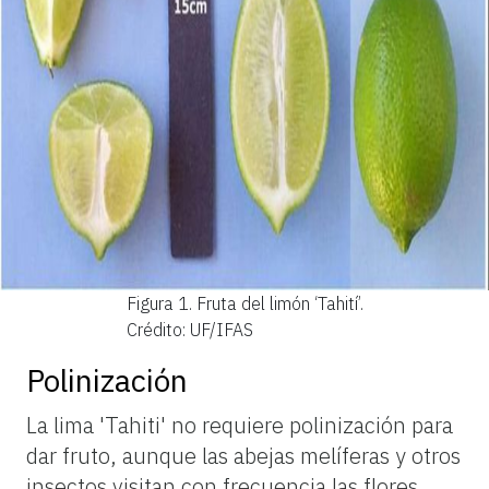
Figura 1.
Fruta del limón ‘Tahití’.
Crédito: UF/IFAS
Polinización
La
lima
'Tahiti'
no
requiere
polinización
para
dar
fruto,
aunque
las
abejas
melíferas
y
otros
insectos
visitan
con
frecuencia
las
flores