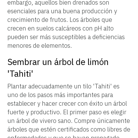
embargo,
aquellos
bien
drenados
son
esenciales
para
una
buena
producción
y
crecimiento
de
frutos.
Los
árboles
que
crecen
en
suelos
calcáreos
con
pH
alto
pueden
ser
más
susceptibles
a
deficiencias
menores
de
elementos.
Sembrar un árbol de limón
'Tahiti'
Plantar adecuadamente un tilo 'Tahiti' es
uno de los pasos más importantes para
establecer y hacer crecer con éxito un árbol
fuerte y productivo. El primer paso es elegir
un árbol de vivero sano. Compre únicamente
árboles que estén certificados como libres de
enfermedades y que se hayan propagado