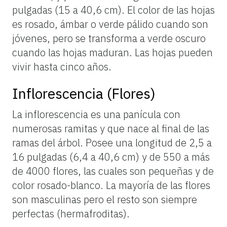
pulgadas (15 a 40,6 cm). El color de las hojas
es rosado, ámbar o verde pálido cuando son
jóvenes, pero se transforma a verde oscuro
cuando las hojas maduran. Las hojas pueden
vivir hasta cinco años.
Inflorescencia (Flores)
La
inflorescencia
es
una
panícula
con
numerosas
ramitas
y
que
nace
al
final
de
las
ramas
del
árbol.
Posee
una
longitud
de
2,5
a
16
pulgadas
(6,4
a
40,6
cm)
y
de
550
a
más
de
4000
flores,
las
cuales
son
pequeñas
y
de
color
rosado-blanco.
La
mayoría
de
las
flores
son
masculinas
pero
el
resto
son
siempre
perfectas
(hermafroditas).