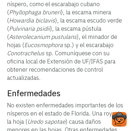
níspero, como el escarabajo cubano
(
Phyllophaga bruneri
), la escama minera
(
Howardia biclavis
), la escama escudo verde
(
Pulvinaria psidii
), la escama pústula
(
Asterolecanium pustulans
), el minador de
hojas (
Eucosmophora
sp.) y el escarabajo
Conotrachelus
sp. Comuníquese con su
oficina local de Extensión de UF/IFAS para
obtener recomendaciones de control
actualizadas.
Enfermedades
No existen enfermedades importantes de los
nísperos en el estado de Florida. Una roya de
la hoja (
Uredo sapotae
) causa daños
menores en las hojas. Otras enfermedades