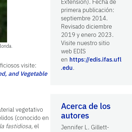
Extension). Fecha de
primera publicación:
septiembre 2014.
Revisado diciembre
2019 y enero 2023.
Visite nuestro sitio
orida.
web EDIS
en
https://edis.ifas.ufl
iciosos visite:
.edu
.
ed, and Vegetable
Acerca de los
terial vegetativo
autores
délidos (conocido en
la fastidiosa,
el
Jennifer L. Gillett-