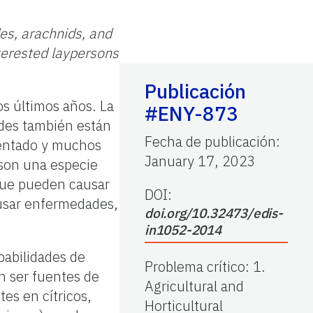
es, arachnids, and
nterested laypersons
Publicación
os últimos años. La
#ENY-873
ndes también están
Fecha de publicación
:
mentado y muchos
January 17, 2023
 son una especie
que pueden causar
DOI:
ausar enfermedades,
doi.org/10.32473/edis-
in1052-2014
babilidades de
Problema crítico
:
1.
n ser fuentes de
Agricultural and
tes en cítricos,
Horticultural