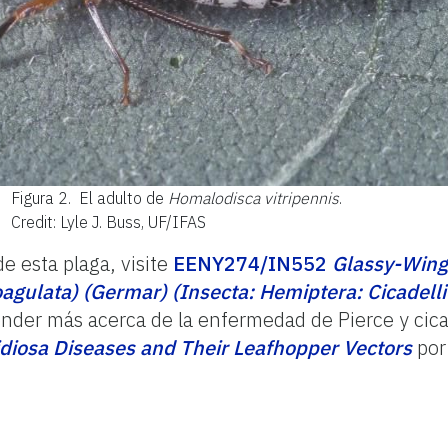
Figura 2.
El adulto de
Homalodisca vitripennis
.
Credit: Lyle J. Buss, UF/IFAS
e esta plaga, visite
EENY274/IN552
Glassy-Wing
agulata) (Germar) (Insecta: Hemiptera: Cicadelli
ender más acerca de la enfermedad de Pierce y cicad
tidiosa Diseases and Their Leafhopper Vectors
por