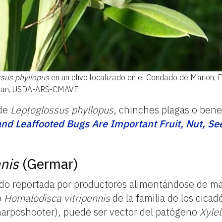
sus phyllopus
en un olivo localizado en el Condado de Marion, Fl
Allan, USDA-ARS-CMAVE
 de
Leptoglossus phyllopus
, chinches plagas o benef
and Leaffooted Bugs Are Important Fruit, Nut, Se
nis
(Germar)
sido reportada por productores alimentándose de ma
o
Homalodisca vitripennis
de la familia de los cica
arposhooter), puede ser vector del patógeno
Xylel