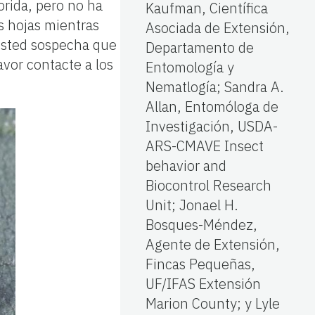
orida, pero no ha
Kaufman, Científica
as hojas mientras
Asociada de Extensión,
usted sospecha que
Departamento de
favor contacte a los
Entomología y
Nematlogía; Sandra A.
Allan, Entomóloga de
Investigación, USDA-
ARS-CMAVE Insect
behavior and
Biocontrol Research
Unit; Jonael H.
Bosques-Méndez,
Agente de Extensión,
Fincas Pequeñas,
UF/IFAS Extensión
Marion County; y Lyle