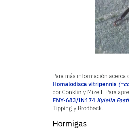
Para más información acerca d
Homalodisca vitripennis
(=co
por Conklin y Mizell. Para apr
ENY-683/IN174
Xylella Fas
Tipping y Brodbeck.
Hormigas