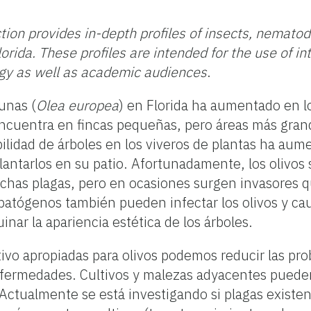
tion provides in-depth profiles of insects, nematod
orida. These profiles are intended for the use of i
gy as well as academic audiences
.
unas (
Olea europea
) en Florida ha aumentado en l
encuentra en fincas pequeñas, pero áreas más gra
ilidad de árboles en los viveros de plantas ha au
lantarlos en su patio. Afortunadamente, los olivos
uchas plagas, pero en ocasiones surgen invasores 
 patógenos también pueden infectar los olivos y c
inar la apariencia estética de los árboles.
tivo apropiadas para olivos podemos reducir las pro
enfermedades. Cultivos y malezas adyacentes puede
 Actualmente se está investigando si plagas existen