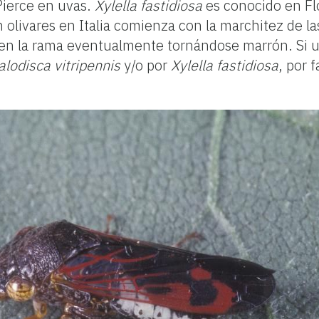
Pierce en uvas.
Xylella fastidiosa
es conocido en Fl
n olivares en Italia comienza con la marchitez de l
en la rama eventualmente tornándose marrón. Si 
lodisca vitripennis
y/o por
Xylella fastidiosa
, por 