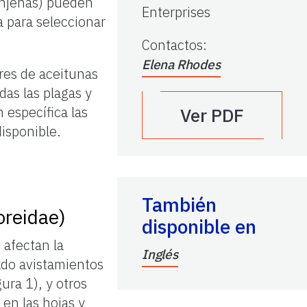
renjenas) pueden
Enterprises
a para seleccionar
Contactos
:
Elena Rhodes
ores de aceitunas
das las plagas y
 específica las
Ver PDF
disponible.
También
oreidae)
disponible en
 afectan la
Inglés
ado avistamientos
ra 1), y otros
en las hojas y