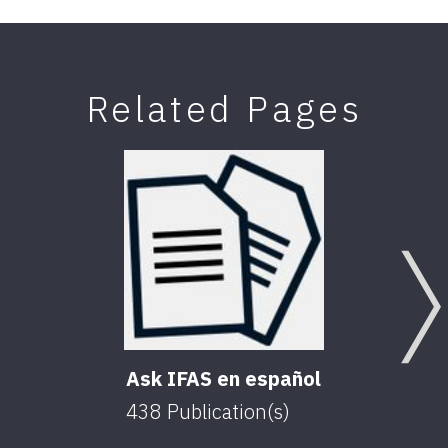
Related Pages
Ask IFAS en español
Soil
(Sub
438
Publication(s)