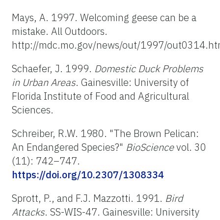
Mays, A. 1997. Welcoming geese can be a
mistake. All Outdoors.
http://mdc.mo.gov/news/out/1997/out0314.h
Schaefer, J. 1999.
Domestic Duck Problems
in Urban Areas
. Gainesville: University of
Florida Institute of Food and Agricultural
Sciences.
Schreiber, R.W. 1980. "The Brown Pelican:
An Endangered Species?"
BioScience
vol. 30
(11): 742–747.
https://doi.org/10.2307/1308334
Sprott, P., and F.J. Mazzotti. 1991.
Bird
Attacks
. SS-WIS-47. Gainesville: University