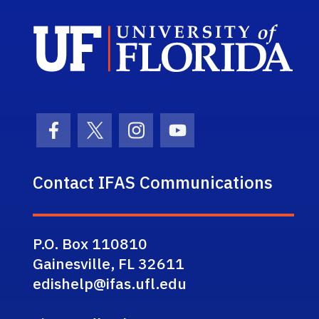
Sch
Facebook Icon
Twitter Icon
Instagram Icon
Youtube Icon
Contact IFAS Communications
P.O. Box 110810
Gainesville, FL 32611
edishelp@ifas.ufl.edu