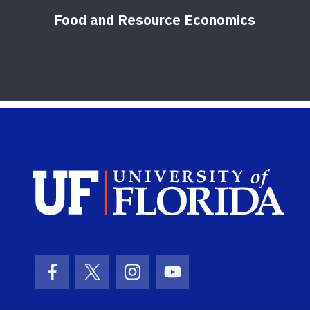
Food and Resource Economics
Sch
Facebook Icon
Twitter Icon
Instagram Icon
Youtube Icon