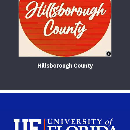
Hillsborough County
Sch