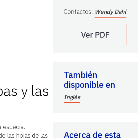
Contactos
:
Wendy Dahl
Ver PDF
También
disponible en
bas y las
Inglés
a especia.
Acerca de esta
e las hojas de las