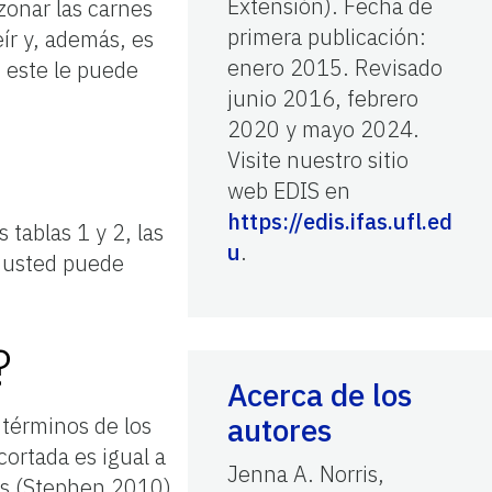
Extensión). Fecha de
zonar las carnes
primera publicación:
eír y, además, es
enero 2015. Revisado
 este le puede
junio 2016, febrero
2020 y mayo 2024.
Visite nuestro sitio
web EDIS en
https://edis.ifas.ufl.ed
tablas 1 y 2, las
u
.
 usted puede
?
Acerca de los
autores
 términos de los
ortada es igual a
Jenna A. Norris,
as (Stephen 2010).