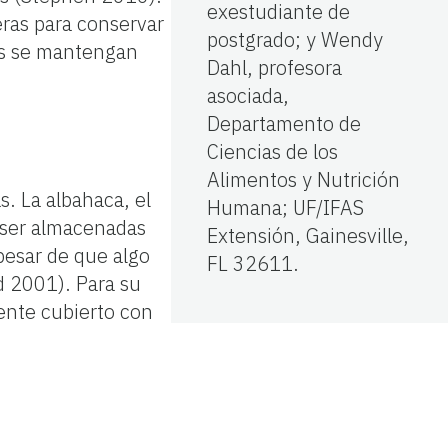
exestudiante de
eras para conservar
postgrado; y Wendy
os se mantengan
Dahl, profesora
asociada,
Departamento de
Ciencias de los
Alimentos y Nutrición
s. La albahaca, el
Humana; UF/IFAS
n ser almacenadas
Extensión, Gainesville,
pesar de que algo
FL 32611.
d 2001). Para su
iente cubierto con