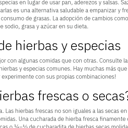
specias en lugar de usar pan, aderezos y salsas. Sa
arlas es una alternativa saludable a empanizar y fr
el consumo de grasas. La adopción de cambios como
e sodio, grasa y azúcar en su dieta.
de hierbas y especias
 con algunas comidas que con otras. Consulte las 
hierbas y especias comunes. Hay muchas más que
e y experimente con sus propias combinaciones!
ierbas frescas o secas
. Las hierbas frescas no son iguales a las secas en
omidas. Una cucharada de hierba fresca finamente c
ecas o ¼–½ de cucharadita de hierbas secas molid