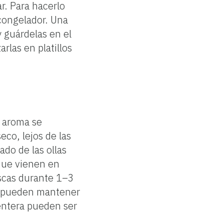
r. Para hacerlo
congelador. Una
 guárdelas en el
arlas en platillos
y aroma se
co, lejos de las
do de las ollas
que vienen en
escas durante 1–3
se pueden mantener
 entera pueden ser