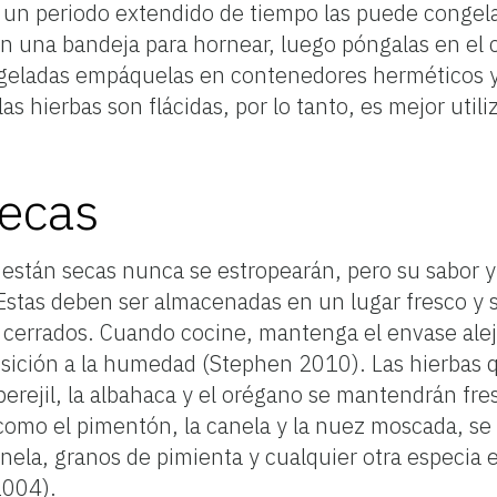
r un periodo extendido de tiempo las puede congela
n una bandeja para hornear, luego póngalas en el 
ngeladas empáquelas en contenedores herméticos y
s hierbas son flácidas, por lo tanto, es mejor utiliz
secas
e están secas nunca se estropearán, pero su sabor 
stas deben ser almacenadas en un lugar fresco y se
 cerrados. Cuando cocine, mantenga el envase aleja
osición a la humedad (Stephen 2010). Las hierbas 
perejil, la albahaca y el orégano se mantendrán fr
s como el pimentón, la canela y la nuez moscada, 
anela, granos de pimienta y cualquier otra especia
2004).