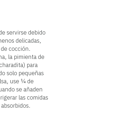
de servirse debido
menos delicadas,
 de cocción.
na, la pimienta de
haradita) para
do solo pequeñas
alsa, use ¼ de
Cuando se añaden
frigerar las comidas
 absorbidos.