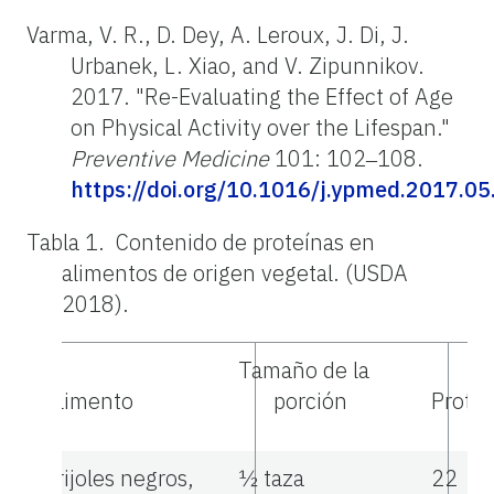
Varma, V. R., D. Dey, A. Leroux, J. Di, J.
Urbanek, L. Xiao, and V. Zipunnikov.
2017. "Re-Evaluating the Effect of Age
on Physical Activity over the Lifespan."
Preventive Medicine
101: 102‒108.
https://doi.org/10.1016/j.ypmed.2017.05
Tabla 1. Contenido de proteínas en
alimentos de origen vegetal. (USDA
2018).
Tamaño de la
Alimento
porción
Proteí
Frijoles negros,
½ taza
22