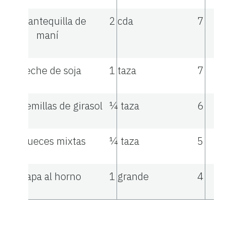
Mantequilla de
2 cda
7
maní
Leche de soja
1 taza
7
Semillas de girasol
¼ taza
6
Nueces mixtas
¼ taza
5
Papa al horno
1 grande
4