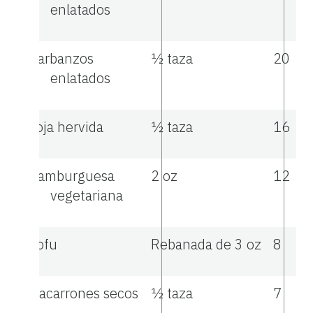
enlatados
Garbanzos
½ taza
20
enlatados
Soja hervida
½ taza
16
Hamburguesa
2 oz
12
vegetariana
Tofu
Rebanada de 3 oz
8
Macarrones secos
½ taza
7