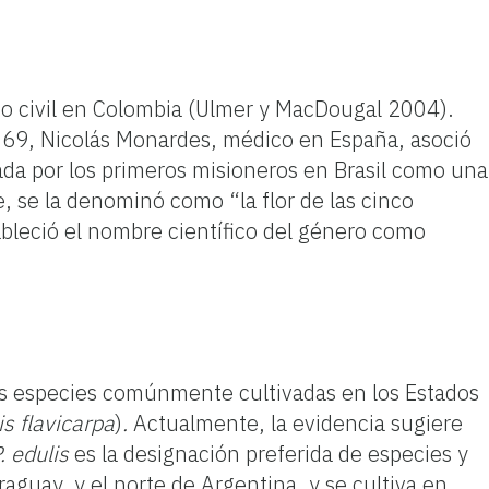
o civil en Colombia (Ulmer y MacDougal 2004).
569, Nicolás Monardes, médico en España, asoció
zada por los primeros misioneros en Brasil como una
e, se la denominó como “la flor de las cinco
tableció el nombre científico del género como
Las especies comúnmente cultivadas en los Estados
is flavicarpa
)
.
Actualmente, la evidencia sugiere
. edulis
es la designación preferida de especies y
araguay, y el norte de Argentina, y se cultiva en