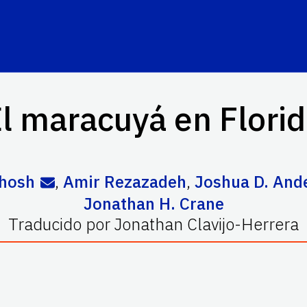
l maracuyá en Flori
khosh
,
Amir Rezazadeh
,
Joshua D. And
Jonathan H. Crane
Traducido por
Jonathan Clavijo-Herrera