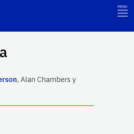
MENU
da
erson
,
Alan Chambers
y