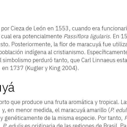
por Cieza de León en 1553, cuando era funcionari
a cual era potencialmente
Passiflora ligularis
. En 1
isto. Posteriormente, la flor de maracuyá fue utili
 población indígena al cristianismo. Específicament
. El simbolismo perduró tanto, que Carl Linnaeus es
”) en 1737 (Kugler y King 2004).
uyá
orto que produce una fruta aromática y tropical. 
)
y, en menor medida, el maracuyá amarillo (
P. edul
y genéticamente de la misma especie. Por tanto,
P
).
P. edulis
es originaria de las regiones de Brasil, P