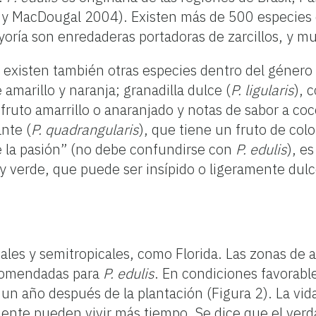
r y MacDougal 2004). Existen más de 500 especies
ría son enredaderas portadoras de zarcillos, y mu
, existen también otras especies dentro del género
 amarillo y naranja;
granadilla dulce (
P. ligularis
), 
 fruto amarrillo o anaranjado y notas de sabor a coc
ante (
P. quadrangularis
), que tiene un fruto de col
la pasión”
(no debe confundirse con
P. edulis
),
es
o y verde, que puede ser
insípido o ligeramente dulc
cales y semitropicales, como Florida. Las zonas de
ecomendadas para
P. edulis
. En condiciones favorabl
un año después de la plantación (Figura 2). La vid
mente pueden vivir más tiempo. Se dice que el ver