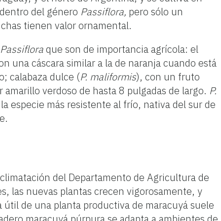
 dentro del género
Passiflora,
pero sólo un
chas tienen valor ornamental.
Passiflora
que son de importancia agrícola: el
con una cáscara similar a la de naranja cuando está
o;
calabaza dulce (
P. maliformis
), con un fruto
or amarillo verdoso de hasta 8 pulgadas de largo.
P.
 la especie
más resistente al frío, nativa
del sur de
e.
 aclimatación del Departamento de Agricultura de
es, las nuevas plantas crecen vigorosamente, y
a útil de una planta productiva de maracuyá suele
dadero maracuyá púrpura se adapta a ambientes de