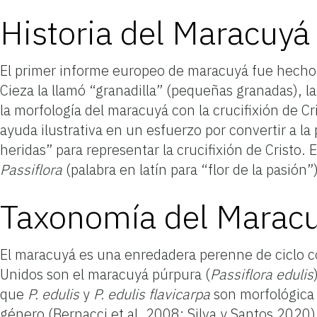
Historia del Maracuyá
El primer informe europeo de maracuyá fue hecho 
Cieza la llamó “granadilla” (pequeñas granadas), l
la morfología del maracuyá con la crucifixión de Cr
ayuda ilustrativa en un esfuerzo por convertir a la
heridas” para representar la crucifixión de Cristo
Passiflora
(palabra en latín para “flor de la pasión
Taxonomía del Marac
El maracuyá es una enredadera perenne de ciclo c
Unidos son el maracuyá púrpura (
Passiflora
edulis
que
P. edulis
y
P. edulis
flavicarpa
son morfológica 
género (Bernacci et al. 2008; Silva y Santos 2020