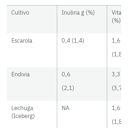
Cultivo
Inulina g (%)
Vitam
(%)
Escarola
0,4 (1,4)
1,6
(1,8)
Endivia
0,6
3,3
(2,1)
(3,7)
Lechuga
NA
1,6
(Iceberg)
(1,8)