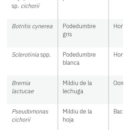
sp.
cichorii
Botritis cynerea
Podedumbre
Hong
gris
Sclerotinia
spp.
Podedumbre
Hong
blanca
Bremia
Mildiu de la
Oomic
lactucae
lechuga
Pseudomonas
Mildiu de la
Bacter
cichorii
hoja