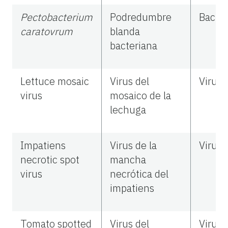
Pectobacterium
Podredumbre
Bacter
caratovrum
blanda
bacteriana
Lettuce mosaic
Virus del
Virus
virus
mosaico de la
lechuga
Impatiens
Virus de la
Virus
necrotic spot
mancha
virus
necrótica del
impatiens
Tomato spotted
Virus del
Virus