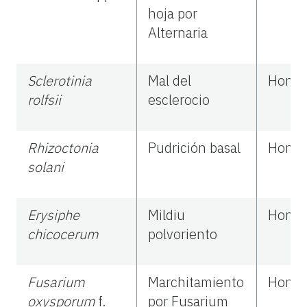
hoja por
Alternaria
Sclerotinia
Mal del
Hong
rolfsii
esclerocio
Rhizoctonia
Pudrición basal
Hong
solani
Erysiphe
Mildiu
Hong
chicocerum
polvoriento
Fusarium
Marchitamiento
Hong
oxysporum
f.
por Fusarium