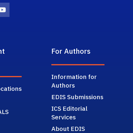
on
agram Icon
Youtube Icon
nt
For Authors
Information for
Authors
cations
EDIS Submissions
ICS Editorial
ALS
Services
About EDIS