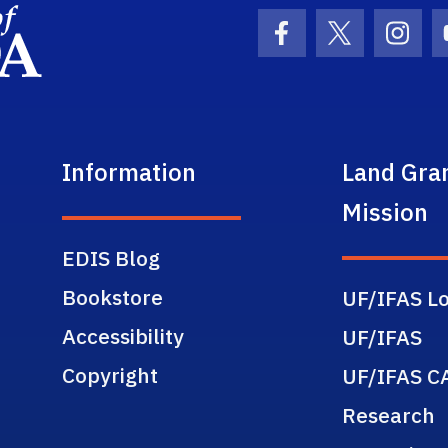
School Logo Link
Facebook Icon
Twitter Ic
Inst
Information
Land Gra
Mission
EDIS Blog
Bookstore
UF/IFAS Lo
Accessibility
UF/IFAS
Copyright
UF/IFAS C
Research