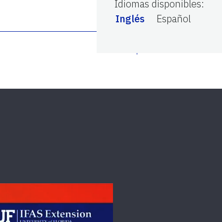
Idiomas disponibles
:
Inglés
Español