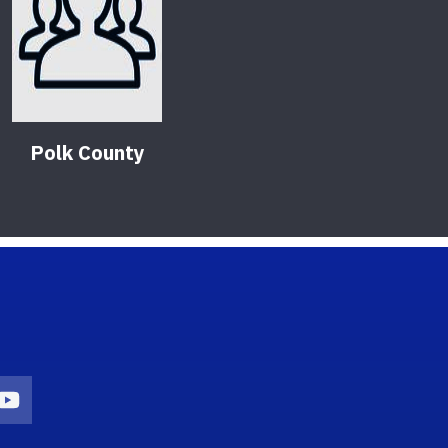
Polk County
on
agram Icon
Youtube Icon