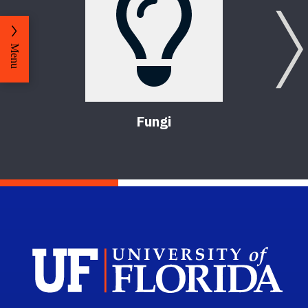
Menu
Fungi
Sch