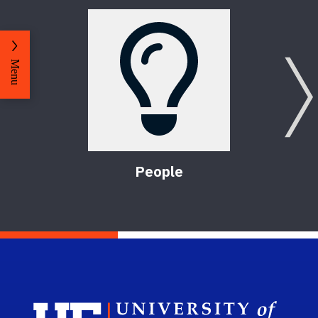
Menu
People
Sch