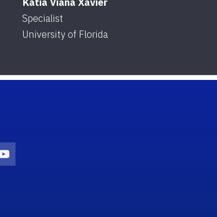
Katia Viana Xavier
Monic
Specialist
Specia
University of Florida
Univer
on
agram Icon
Youtube Icon