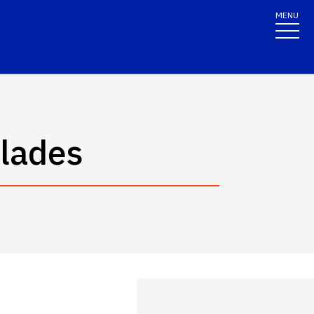
MENU
glades