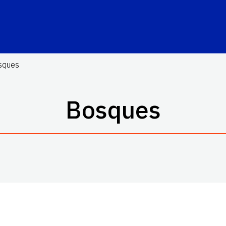
sques
Bosques