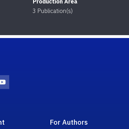
Production Area
3
Publication(s)
on
agram Icon
Youtube Icon
nt
For Authors