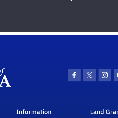
School Logo Link
Facebook Icon
Twitter Ic
Inst
Information
Land Gra