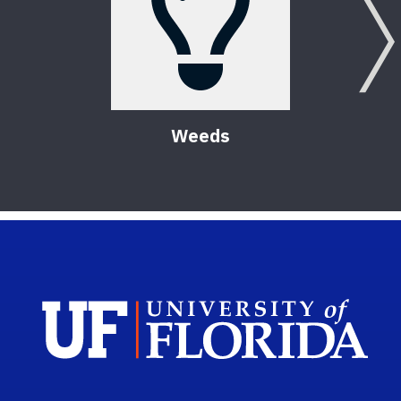
Weeds
Sch