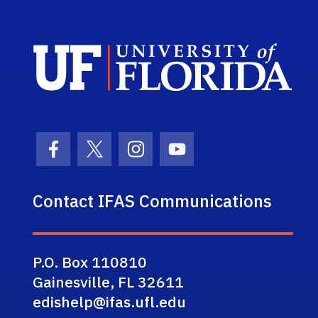
Sch
Facebook Icon
Twitter Icon
Instagram Icon
Youtube Icon
Contact IFAS Communications
P.O. Box 110810
Gainesville, FL 32611
edishelp@ifas.ufl.edu