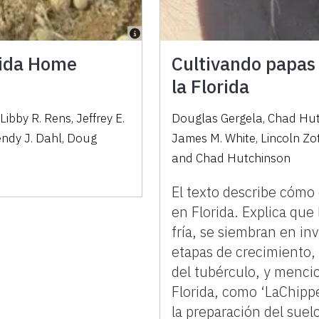
rida Home
Cultivando papas 
la Florida
Libby R. Rens, Jeffrey E.
Douglas Gergela
,
Chad Hut
endy J. Dahl, Doug
James M. White
,
Lincoln Zot
and
Chad Hutchinson
El texto describe cómo 
en Florida. Explica que
fría, se siembran en inv
etapas de crecimiento,
del tubérculo, y menci
Florida, como ‘LaChipp
la preparación del suelo,