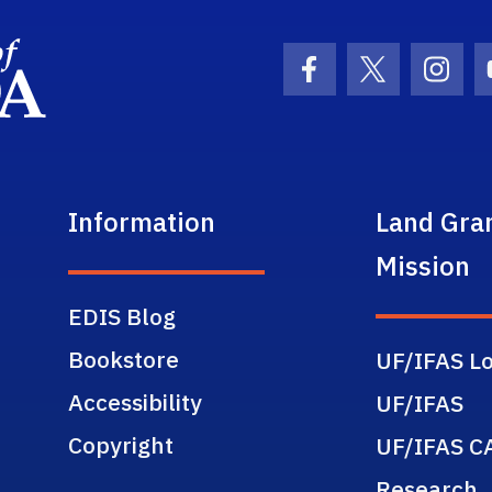
School Logo Link
Facebook Icon
Twitter Ic
Inst
Information
Land Gra
Mission
EDIS Blog
Bookstore
UF/IFAS Lo
Accessibility
UF/IFAS
Copyright
UF/IFAS C
Research