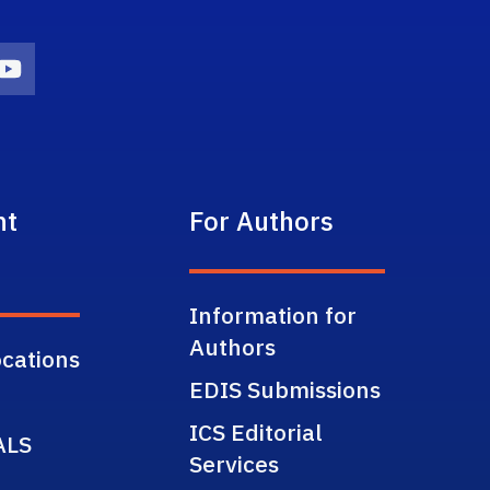
on
agram Icon
Youtube Icon
nt
For Authors
Information for
Authors
cations
EDIS Submissions
ICS Editorial
ALS
Services