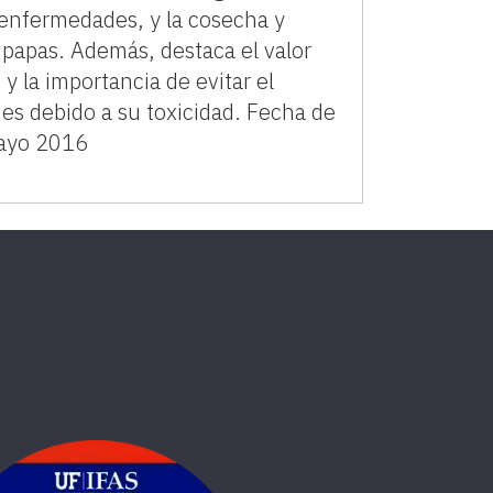
 enfermedades, y la cosecha y
papas. Además, destaca el valor
 y la importancia de evitar el
s debido a su toxicidad. Fecha de
mayo 2016