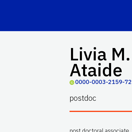
Livia M.
Ataide
0000-0003-2159-7
postdoc
post doctoral associate