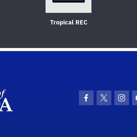
Tropical REC
School Logo Link
Facebook Icon
Twitter Ic
Inst