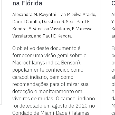
na Flórida
C
Alexandra M. Revynthi
,
Livia M. Silva Ataide
,
A
Daniel Carrillo
,
Dakshina R. Seal
,
Paul E.
Y
Kendra
,
E. Vanessa Vassilaros
,
E. Vanessa
K
Vassilaros
,
and
Paul E. Kendra
a
O objetivo deste documento é
E
fornecer uma visão geral sobre o
b
Macrochlamys indica Benson),
p
popularmente conhecido como
o
caracol indiano, bem como
a
recomendações para otimizar sua
b
detecção e monitoramento em
h
viveiros de mudas. O caracol indiano
d
foi detectado em agosto de 2020 no
M
Condado de Miami-Dade (Talamas
c