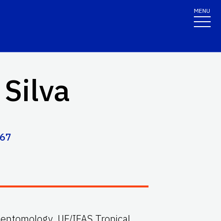
MENU
 Silva
267
, entomology, UF/IFAS Tropical