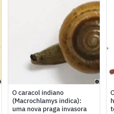
O caracol indiano
O
(Macrochlamys indica):
h
uma nova praga invasora
t