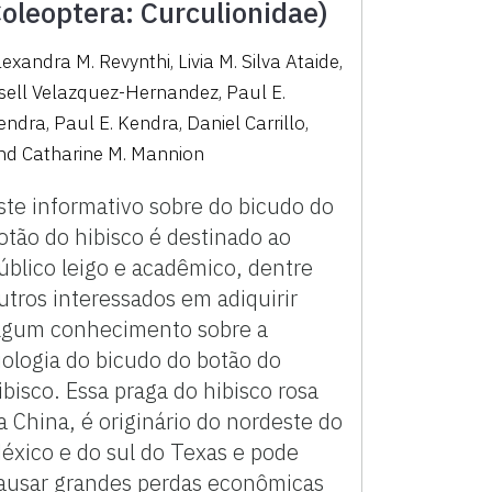
oleoptera: Curculionidae)
lexandra M. Revynthi
,
Livia M. Silva Ataide
,
isell Velazquez-Hernandez
,
Paul E.
endra
,
Paul E. Kendra
,
Daniel Carrillo
,
nd
Catharine M. Mannion
ste informativo sobre do bicudo do
otão do hibisco é destinado ao
úblico leigo e acadêmico, dentre
utros interessados em adiquirir
lgum conhecimento sobre a
iologia do bicudo do botão do
ibisco. Essa praga do hibisco rosa
a China, é originário do nordeste do
éxico e do sul do Texas e pode
ausar grandes perdas econômicas