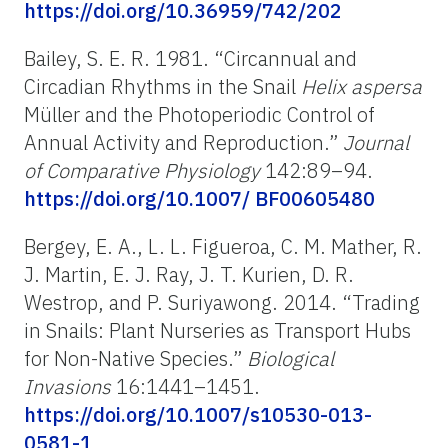
https://doi.org/10.36959/742/202
Bailey, S. E. R. 1981. “Circannual and
Circadian Rhythms in the Snail
Helix aspersa
Müller and the Photoperiodic Control of
Annual Activity and Reproduction.”
Journal
of
Comparative
Physiology
142:89–94.
https://doi.org/10.1007/ BF00605480
Bergey, E. A., L. L. Figueroa, C. M. Mather, R.
J. Martin, E. J. Ray, J. T. Kurien, D. R.
Westrop, and P. Suriyawong. 2014. “Trading
in Snails: Plant Nurseries as Transport Hubs
for Non-Native Species.”
Biological
Invasions
16:1441–1451.
https://doi.org/10.1007/s10530-013-
0581-1