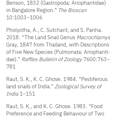
Benson, 1832 (Gastropoda: Ariophantidae)
in Bangalore Region.”
The
Bioscan
10:1003–1006
Pholyotha, A., C. Sutcharit, and S. Panha.
2018. “The Land Snail Genus
Macrochlamys
Gray, 1847 from Thailand, with Descriptions
of Five New Species (Pulmonata: Ariophanti-
dae).”
Raffles
Bulletin
of
Zoology
7600:763–
781
Raut, S. K., K. C. Ghose. 1984. “Pestiferous
land snails of India.”
Zoological
Survey
of
India
1–151
Raut, S. K., and K. C. Ghose. 1983. “Food
Preference and Feeding Behaviour of Two