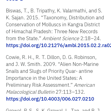
Biswas, T., B. Tripathy, K. Valarmathi, and S.
K. Sajan. 2015. “Taxonomy, Distribution and
Conservation of Molluscs in Kangra District
of Himachal Pradesh: Three New Records
from the State.”
Ambient Science
2:18–24.
https://doi.org/10.21276/ambi.2015.02.2.ra0
Cowie, R. H., R. T. Dillon, D. G. Robinson,
and J. W. Smith. 2009. “Alien Non-Marine
Snails and Slugs of Priority Quar- antine
Importance in the United States: A
Preliminary Risk Assessment.”
American
Malacological Bulletin
27:113–132.
https://doi.org/10.4003/006.027.0210
Grewal, P. S., S. K. Grewal, L. Tan, and B. J.