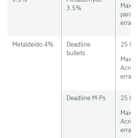
Max 2 
3.5%
para
erradi
Metaldeído 4%
Deadline
25 lbs
bullets
Max 50
Acre p
erradi
Deadline M-Ps
25 lbs
Max 50
Acre p
erradi