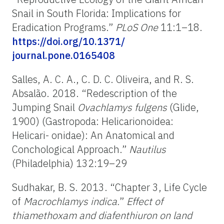
Snail in South Florida: Implications for
Eradication Programs.”
PLoS One
11:1–18.
https://doi.org/10.1371/
journal.pone.0165408
Salles, A. C. A., C. D. C. Oliveira, and R. S.
Absalão. 2018. “Redescription of the
Jumping Snail
Ovachlamys
fulgens
(Glide,
1900) (Gastropoda: Helicarionoidea:
Helicari- onidae): An Anatomical and
Conchological Approach.”
Nautilus
(Philadelphia) 132:19–29
Sudhakar, B. S. 2013. “Chapter 3, Life Cycle
of
Macrochlamys
indica.
”
Effect
of
thiamethoxam
and
diafenthiuron
on land