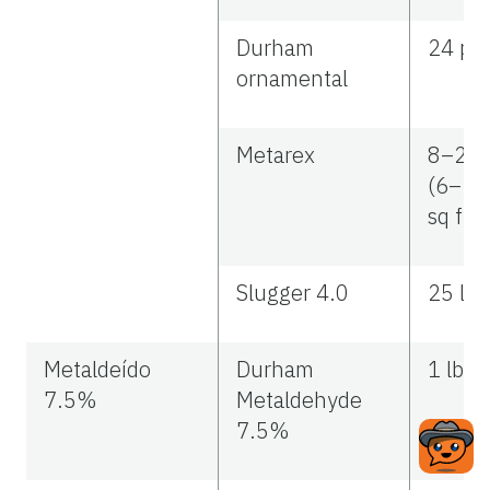
Durham
24 pel
ornamental
Metarex
8–25 l
(6–20 
sq ft)
Slugger 4.0
25 lbs
Metaldeído
Durham
1 lb a.
7.5%
Metaldehyde
7.5%