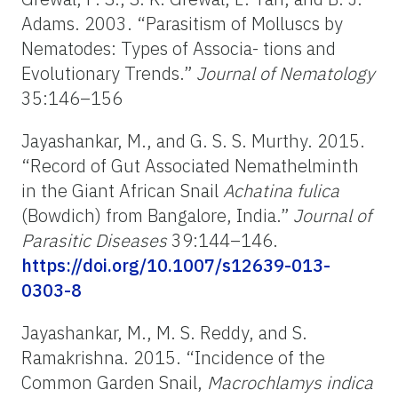
Adams. 2003. “Parasitism of Molluscs by
Nematodes: Types of Associa- tions and
Evolutionary Trends.”
Journal
of
Nematology
35:146–156
Jayashankar, M., and G. S. S. Murthy. 2015.
“Record of Gut Associated Nemathelminth
in the Giant African Snail
Achatina
fulica
(Bowdich) from Bangalore, India.”
Journal
of
Parasitic
Diseases
39:144–146.
https://doi.org/10.1007/s12639-013-
0303-8
Jayashankar, M., M. S. Reddy, and S.
Ramakrishna. 2015. “Incidence of the
Common Garden Snail,
Macrochlamys
indica