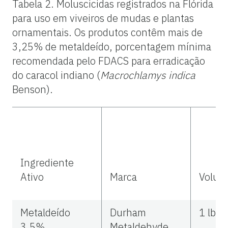
Tabela 2. Moluscicidas registrados na Flórida
para uso em viveiros de mudas e plantas
ornamentais. Os produtos contêm mais de
3,25% de metaldeído, porcentagem mínima
recomendada pelo FDACS para erradicação
do caracol indiano (
Macrochlamys indica
Benson).
Ingrediente
Ativo
Marca
Volum
Metaldeído
Durham
1 lb a.
3.5%
Metaldehyde