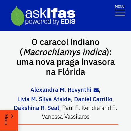
MENU
O caracol indiano
(
Macrochlamys indica
):
uma nova praga invasora
na Flórida
Alexandra M. Revynthi
,
Livia M. Silva Ataide
,
Daniel Carrillo
,
Dakshina R. Seal
,
Paul E. Kendra
and
E.
Vanessa Vassilaros
Menu