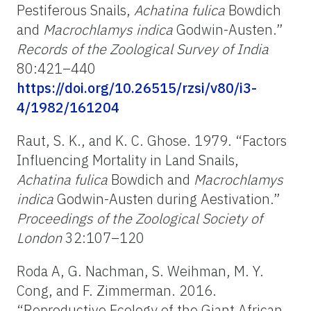
Pestiferous Snails,
Achatina
fulica
Bowdich
and
Macrochlamys indica
Godwin-Austen.”
Records
of
the
Zoological
Survey
of
India
80:421–440
https://doi.org/10.26515/rzsi/v80/i3-
4/1982/161204
Raut, S. K., and K. C. Ghose. 1979. “Factors
Influencing Mortality in Land Snails,
Achatina fulica
Bowdich and
Macrochlamys
indica
Godwin-Austen during Aestivation.”
Proceedings
of
the
Zoological
Society
of
London
32:107–120
Roda A, G. Nachman, S. Weihman, M. Y.
Cong, and F. Zimmerman. 2016.
“Reproductive Ecology of the Giant African