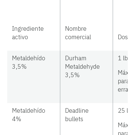
Ingrediente
Nombre
activo
comercial
Dosis
Metaldehído
Durham
1 lb i.
3,5%
Metaldehyde
Máx 2 
3,5%
para
erradi
Metaldehído
Deadline
25 lb 
4%
bullets
Máx 50
para