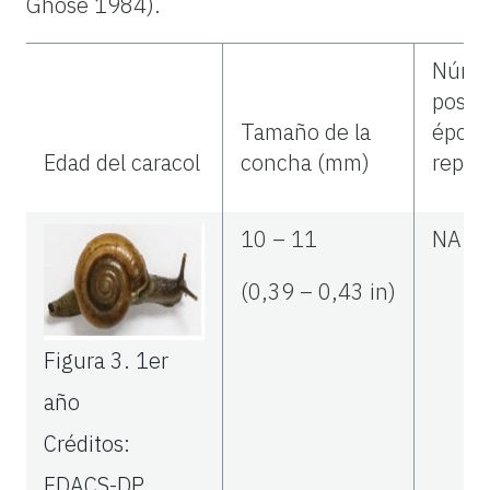
Ghose 1984).
Núme
postur
Tamaño de la
época
Edad del caracol
concha (mm)
repro
10 – 11
NA
(0,39 – 0,43 in)
Figura 3.
1er
año
Créditos:
FDACS-DP