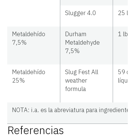
Slugger 4.0
25 lb 
Metaldehído
Durham
1 lb i.
7,5%
Metaldehyde
7,5%
Metaldehído
Slug Fest All
59 on
25%
weather
líquid
formula
NOTA: i.a. es la abreviatura para ingrediente a
Referencias