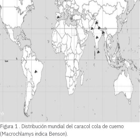
Figura 1 .
Distribución mundial del caracol cola de cuerno
(Macrochlamys indica Benson).