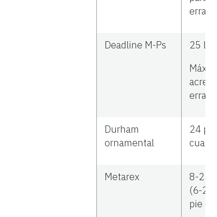
erradi
Deadline M-Ps
25 lb 
Máx 50
acre p
erradi
Durham
24 pel
ornamental
cuadr
Metarex
8-25 l
(6-20 
pie cu