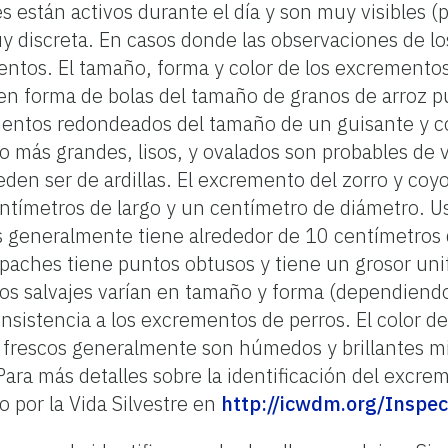
están activos durante el día y son muy visibles (
uy discreta. En casos donde las observaciones de los 
entos. El tamaño, forma y color de los excremento
forma de bolas del tamaño de granos de arroz pued
entos redondeados del tamaño de un guisante y co
 más grandes, lisos, y ovalados son probables de 
den ser de ardillas. El excremento del zorro y co
entímetros de largo y un centímetro de diámetro. 
s generalmente tiene alrededor de 10 centímetros 
paches tiene puntos obtusos y tiene un grosor uni
os salvajes varían en tamaño y forma (dependiendo
nsistencia a los excrementos de perros. El color 
 frescos generalmente son húmedos y brillantes mi
Para más detalles sobre la identificación del excre
 por la Vida Silvestre en
http://icwdm.org/Inspec