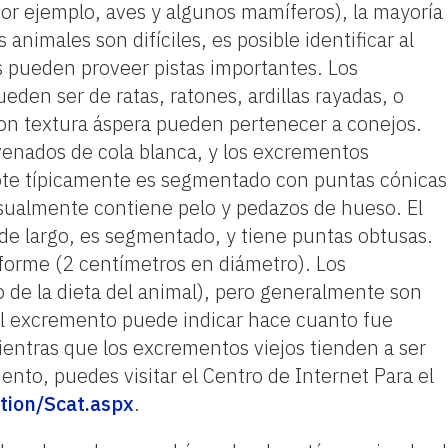
por ejemplo, aves y algunos mamíferos), la mayoría
animales son difíciles, es posible identificar al
s pueden proveer pistas importantes. Los
en ser de ratas, ratones, ardillas rayadas, o
n textura áspera pueden pertenecer a conejos.
venados de cola blanca, y los excrementos
yote típicamente es segmentado con puntas cónicas
Usualmente contiene pelo y pedazos de hueso. El
de largo, es segmentado, y tiene puntas obtusas.
forme (2 centímetros en diámetro). Los
 de la dieta del animal), pero generalmente son
del excremento puede indicar hace cuanto fue
entras que los excrementos viejos tienden a ser
mento, puedes visitar el Centro de Internet Para el
tion/Scat.aspx
.