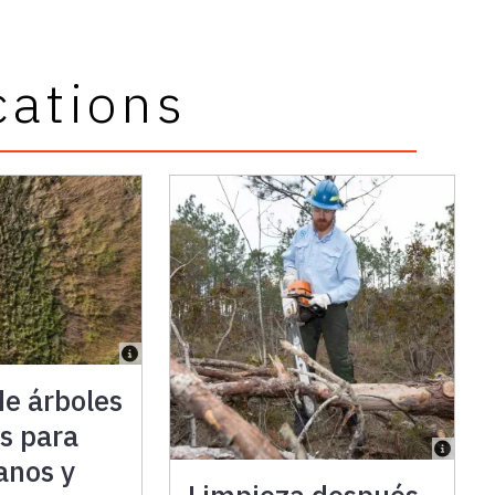
cations
de árboles
s para
banos y