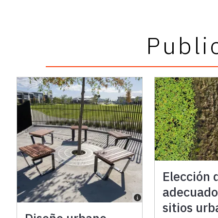
Publi
Elección 
adecuado
sitios ur