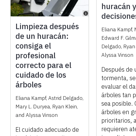
huracán 
decisione
Limpieza después
Eliana Kampf
,
de un huracán:
Edward F. Gil
consiga el
Delgado
,
Ryan 
profesional
Alyssa Vinson
correcto para el
Después de 
cuidado de los
tormenta, s
árboles
evaluar el d
árboles tan 
Eliana Kampf
,
Astrid Delgado
,
sea posible. C
Mary L. Duryea
,
Ryan Klein
,
árboles en g
and
Alyssa Vinson
prioritarios,
requieren at
El cuidado adecuado de