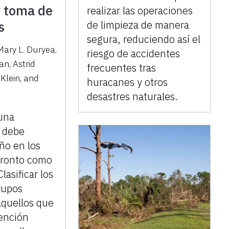
y toma de
realizar las operaciones
de limpieza de manera
s
segura, reduciendo así el
Mary L. Duryea
,
riesgo de accidentes
man
,
Astrid
frecuentes tras
Klein
,
and
huracanes y otros
desastres naturales.
una
e debe
año en los
pronto como
lasificar los
rupos
 aquellos que
ención