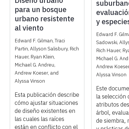
Diseño urbano
suburban
para un bosque
evaluación
urbano resistente
y especie
al viento
Edward F. Gil
Edward F. Gilman
,
Traci
Sadowski
,
Ally
Partin
,
Allyson Salisbury
,
Rich
Rich Hauer
,
Ry
Hauer
,
Ryan Klein
,
Michael G. And
Michael G. Andreu
,
Andrew Koese
Andrew Koeser
,
and
Alyssa Vinson
Alyssa Vinson
Este docume
Esta publicación describe
la selección 
cómo ajustar situaciones
atributos de
de diseño existentes en
árbol, evalua
las cuales las raíces
de siembra, 
están en conflicto con el
y prácticas d