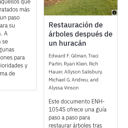
aquellos que
tratados más
 un paso
Restauración de
ara su
árboles después de
. A
 se
un huracán
lgunas
Edward F. Gilman
,
Traci
ones para
Partin
,
Ryan Klein
,
Rich
rioridades y
Hauer
,
Allyson Salisbury
,
oma de
Michael G. Andreu
,
and
Alyssa Vinson
Este documento ENH-
1054S ofrece una guía
paso a paso para
restaurar árboles tras