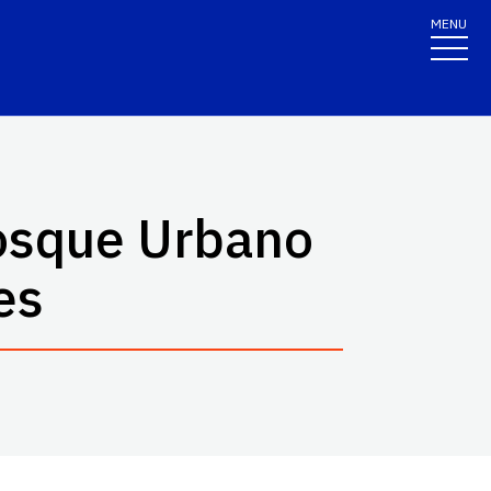
MENU
osque Urbano
es