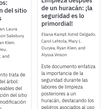
Limpieza después
os:
de un huracán: ¡la
 del sitio
seguridad es lo
s
primordial!
man
,
Laura
Eliana Kampf
,
Astrid Delgado
,
son Salisbury
,
Carol Lehtola
,
Mary L.
an Klein
,
Duryea
,
Ryan Klein
,
and
reu
,
Alyssa Vinson
r
,
and
Este documento enfatiza
la importancia de la
nto trata de
seguridad durante las
del árbol:
labores de limpieza
seables del
posteriores a un
ción del sitio
huracán, destacando los
modificación
peligros asociados al uso
e