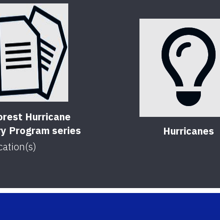
orest Hurricane
y Program series
Hurricanes
cation(s)