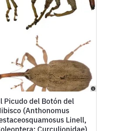
l Picudo del Botón del
ibisco (Anthonomus
estaceosquamosus Linell,
oleoptera: Curculionidae)