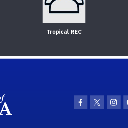
Tropical REC
School Logo Link
Facebook Icon
Twitter Ic
Inst