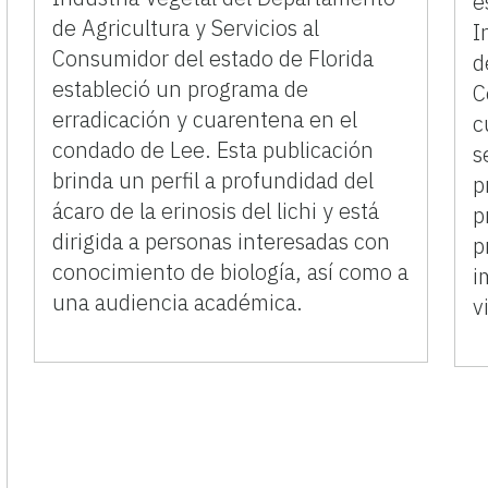
e
de Agricultura y Servicios al
I
Consumidor del estado de Florida
d
estableció un programa de
C
erradicación y cuarentena en el
c
condado de Lee. Esta publicación
s
brinda un perfil a profundidad del
p
ácaro de la erinosis del lichi y está
p
dirigida a personas interesadas con
p
conocimiento de biología, así como a
i
una audiencia académica.
v