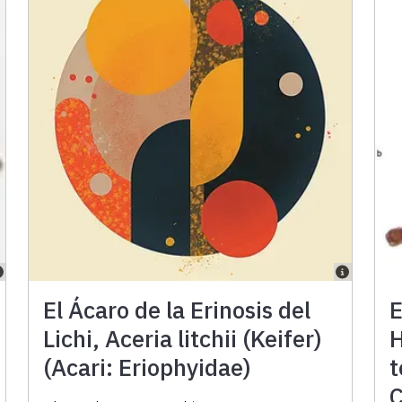
El Ácaro de la Erinosis del
E
Lichi, Aceria litchii (Keifer)
H
(Acari: Eriophyidae)
t
C