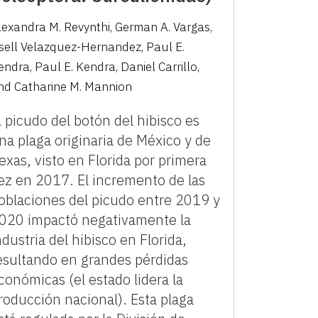
lexandra M. Revynthi
,
German A. Vargas
,
isell Velazquez-Hernandez
,
Paul E.
endra
,
Paul E. Kendra
,
Daniel Carrillo
,
nd
Catharine M. Mannion
l picudo del botón del hibisco es
na plaga originaria de México y de
exas, visto en Florida por primera
ez en 2017. El incremento de las
oblaciones del picudo entre 2019 y
020 impactó negativamente la
ndustria del hibisco en Florida,
esultando en grandes pérdidas
conómicas (el estado lidera la
roducción nacional). Esta plaga