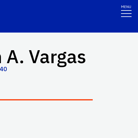
MENU
 A. Vargas
140