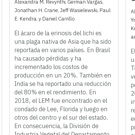
Alexandra M. Revynthi, German Vargas,
Jonathan H. Crane, Jeff Wasielewski, Paul
A
E. Kendra, y Daniel Carrillo
Y
K
El ácaro de la erinosis del lichi es
a
una plaga nativa de Asia que ha sido
reportada en varios países. En Brasil
E
ha causado pérdidas y ha
u
incrementado los costos de
T
producción en un 20%. También en
v
India se ha reportado una reducción
p
del 80% en el rendimiento. En
2
2018, el LEM fue encontrado en el
i
condado de Lee, Florida y luego en
r
otros del centro y el sur del estado.
e
En consecuencia, la División de
p
Industria Vegetal del Departamento