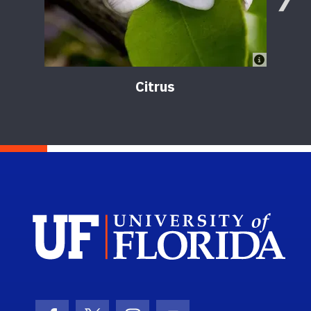
Citrus
Sch