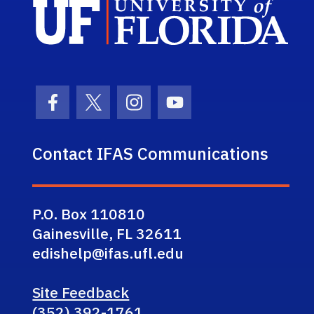
Sch
Facebook Icon
Twitter Icon
Instagram Icon
Youtube Icon
Contact IFAS Communications
P.O. Box 110810
Gainesville, FL 32611
edishelp@ifas.ufl.edu
Site Feedback
(352) 392-1761