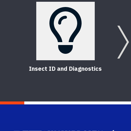
Insect ID and Diagnostics
Flor
(FP