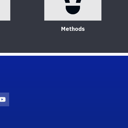
Methods
on
agram Icon
Youtube Icon