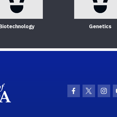
Biotechnology
Genetics
School Logo Link
Facebook Icon
Twitter Ic
Inst