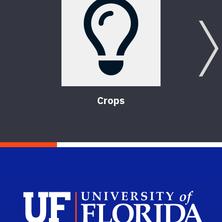
Crops
Sch