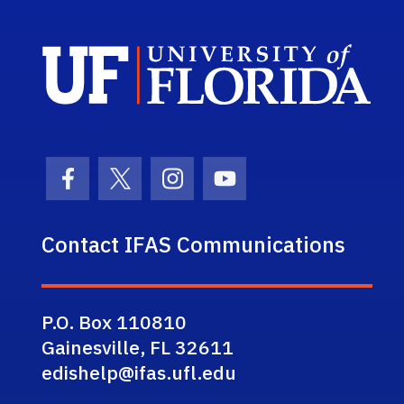
Sch
Facebook Icon
Twitter Icon
Instagram Icon
Youtube Icon
Contact IFAS Communications
P.O. Box 110810
Gainesville, FL 32611
edishelp@ifas.ufl.edu