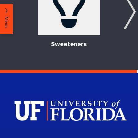
Menu
Sweeteners
Sch