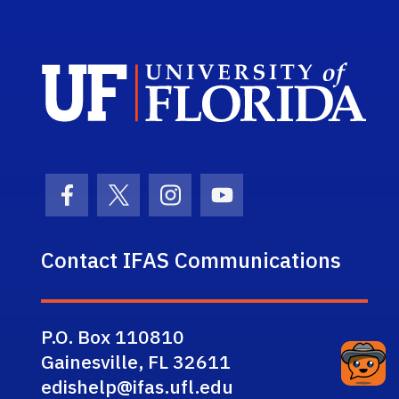
Sch
Facebook Icon
Twitter Icon
Instagram Icon
Youtube Icon
Contact IFAS Communications
P.O. Box 110810
Gainesville, FL 32611
edishelp@ifas.ufl.edu