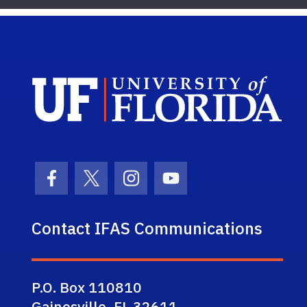
Sch
Facebook Icon
Twitter Icon
Instagram Icon
Youtube Icon
Contact IFAS Communications
P.O. Box 110810
Gainesville, FL 32611