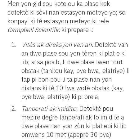
Men yon gid sou kote ou ka plase kek
detektè ki sèvi nan estasyon meteyo yo; se
konpayi ki fè estasyon meteyo ki rele
Campbell Scientific
ki prepare l:
Vitès ak direksyon van an:
Detektè van
an dwe plase sou yon tèren ki plat e ki
lib; si sa posib, li dwe plase lwen tout
obstak (tankou kay, pye bwa, elatriye) li
tap pi bon pou li ta plase nan yon
distans ki fè 10 fwa wotè obstak (kay,
pye bwa, elatriye) ki pi pre a;
Tanperati ak imidite
: Detektè pou
mezire degre tanperati ak to imidite a
dwe plase nan yon zòn ki plat epi ki lib
omwens 10 mèt (apeprè 30 pye)