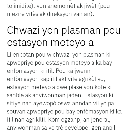
to imidite), yon anemomèt ak jiwèt (pou
mezire vitès ak direksyon van an).
Chwazi yon plasman pou
estasyon meteyo a
Li enpòtan pou w chwazi yon plasman ki
apwopriye pou estasyon meteyo a ka bay
enfomasyon ki itil. Pou ka jwenn
enfòmasyon kap itil aktivite agrikòl yo,
estasyon meteyo a dwe plase yon kote ki
sanble ak anviwonman jaden. Estasyon ki
sitiye nan ayewopò oswa anndan vil yo pa
souvan apwopriye pou bay enfòmasyon ki ka
itil nan agrikilti. Kòm egzanp, an jeneral,
anviwonman sa yo trè develope, gen anpil