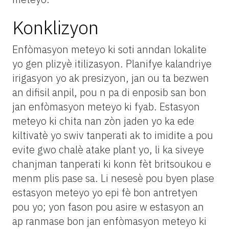
Konklizyon
Enfòmasyon meteyo ki soti anndan lokalite
yo gen plizyè itilizasyon. Planifye kalandriye
irigasyon yo ak presizyon, jan ou ta bezwen
an difisil anpil, pou n pa di enposib san bon
jan enfòmasyon meteyo ki fyab. Estasyon
meteyo ki chita nan zòn jaden yo ka ede
kiltivatè yo swiv tanperati ak to imidite a pou
evite gwo chalè atake plant yo, li ka siveye
chanjman tanperati ki konn fèt britsoukou e
menm plis pase sa. Li nesesè pou byen plase
estasyon meteyo yo epi fè bon antretyen
pou yo; yon fason pou asire w estasyon an
ap ranmase bon jan enfòmasyon meteyo ki