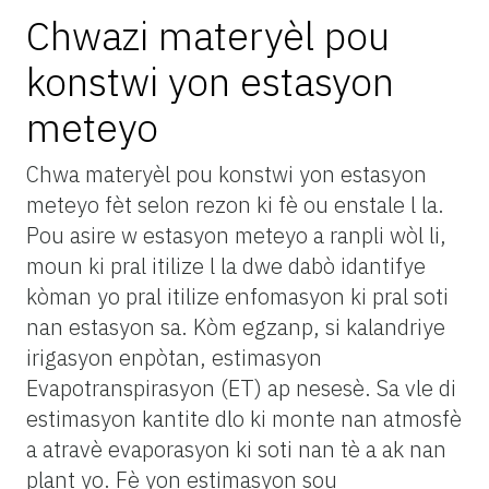
Chwazi materyèl pou
konstwi yon estasyon
meteyo
Chwa materyèl pou konstwi yon estasyon
meteyo fèt selon rezon ki fè ou enstale l la.
Pou asire w estasyon meteyo a ranpli wòl li,
moun ki pral itilize l la dwe dabò idantifye
kòman yo pral itilize enfomasyon ki pral soti
nan estasyon sa. Kòm egzanp, si kalandriye
irigasyon enpòtan, estimasyon
Evapotranspirasyon (ET) ap nesesè. Sa vle di
estimasyon kantite dlo ki monte nan atmosfè
a atravè evaporasyon ki soti nan tè a ak nan
plant yo. Fè yon estimasyon sou