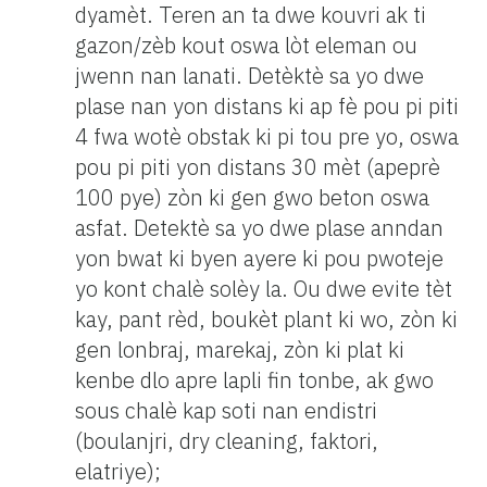
dyamèt. Teren an ta dwe kouvri ak ti
gazon/zèb kout oswa lòt eleman ou
jwenn nan lanati. Detèktè sa yo dwe
plase nan yon distans ki ap fè pou pi piti
4 fwa wotè obstak ki pi tou pre yo, oswa
pou pi piti yon distans 30 mèt (apeprè
100 pye) zòn ki gen gwo beton oswa
asfat. Detektè sa yo dwe plase anndan
yon bwat ki byen ayere ki pou pwoteje
yo kont chalè solèy la. Ou dwe evite tèt
kay, pant rèd, boukèt plant ki wo, zòn ki
gen lonbraj, marekaj, zòn ki plat ki
kenbe dlo apre lapli fin tonbe, ak gwo
sous chalè kap soti nan endistri
(boulanjri, dry cleaning, faktori,
elatriye);