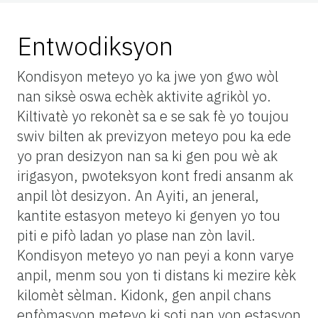
Entwodiksyon
Kondisyon meteyo yo ka jwe yon gwo wòl
nan siksè oswa echèk aktivite agrikòl yo.
Kiltivatè yo rekonèt sa e se sak fè yo toujou
swiv bilten ak previzyon meteyo pou ka ede
yo pran desizyon nan sa ki gen pou wè ak
irigasyon, pwoteksyon kont fredi ansanm ak
anpil lòt desizyon. An Ayiti, an jeneral,
kantite estasyon meteyo ki genyen yo tou
piti e pifò ladan yo plase nan zòn lavil.
Kondisyon meteyo yo nan peyi a konn varye
anpil, menm sou yon ti distans ki mezire kèk
kilomèt sèlman. Kidonk, gen anpil chans
enfòmasyon meteyo ki soti nan yon estasyon