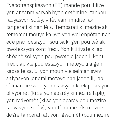
Evapotranspirasyon (ET) mande pou itilize
yon ansanm varyab byen detèmine, tankou
radyasyon solèy, vitès van, imidite, ak
tanperati ki nan lè a. Temparati ki mezire ak
temomèt mouye ka jwe yon wòl enpòtan nan
ede pran desizyon sou sa ki gen pou wè ak
pwoteksyon kont fredi. Yon kilitivate ki ap
chèchè solisyon pou pwoteje jaden li kont
fredi, ap vle pou estasyon meteyo li a gen
kapasite sa. Si yon moun vle sèlman swiv
sitiyasyon jeneral meteyo nan jaden li, lap
sèlman bezwen yon estasyon ki ekipe ak yon
plivyomèt (ki se yon aparèy ki mezire lapli),
yon radyomèt (ki se yon aparèy pou mezire
radyasyon solèy), you tèmomèt (ki mezire
degre tanperati a), yon igwomèt (pou mezire