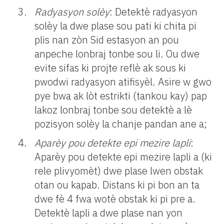
Radyasyon solèy
: Detektè radyasyon
solèy la dwe plase sou pati ki chita pi
plis nan zòn Sid estasyon an pou
anpeche lonbraj tonbe sou li. Ou dwe
evite sifas ki projte reflè ak sous ki
pwodwi radyasyon atifisyèl. Asire w gwo
pye bwa ak lòt estrikti (tankou kay) pap
lakoz lonbraj tonbe sou detektè a lè
pozisyon solèy la chanje pandan ane a;
Aparèy pou detekte epi mezire lapli
:
Aparèy pou detekte epi mezire lapli a (ki
rele plivyomèt) dwe plase lwen obstak
otan ou kapab. Distans ki pi bon an ta
dwe fè 4 fwa wotè obstak ki pi pre a.
Detektè lapli a dwe plase nan yon