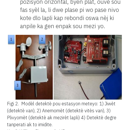
pozisyon orizontal, byen plat, ouvè sou
fas syèl la, li dwe plase pi wo pase nivo
kote dlo lapli kap rebondi oswa nèj ki
anpile ka gen enpak sou mezi yo.
Figi 2.
Modèl detektè pou estasyon meteyo: 1) Jiwèt
(detektè van), 2) Anemomèt (detektè vitès van), 3)
Plivyomèt (detektè ak mezirèt lapli) 4) Detektè degre
tanperati ak to imidite.