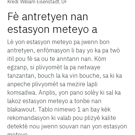
Kredi: William Eisenstadt, UF
Fè antretyen nan
estasyon meteyo a
Lè yon estasyon meteyo pa jwenn bon
antretyen, enfòmasyon li bay yo ka pa twò
itil pou fè sa ou te anntann nan. Kòm
egzanp, si plivyomèt la pa netwaye
tanzantan, bouch la ka vin bouche, sa ki ka
anpeche plivyomèt sa mezire lapli
komsadwa. Anplis, yon pano solèy ki sal ka
lakoz estasyon meteyo a tonbe nan
blakawout. Tablo nimewo 1 an bay kèk
rekomandasyon ki valab pou plizyè kalite
detektè nou jwenn souvan nan yon estasyon
meteyo.