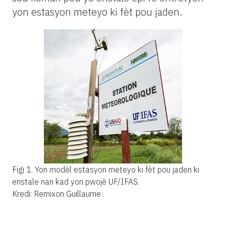
yon estasyon meteyo ki fèt pou jaden.
Figi 1.
Yon modèl estasyon meteyo ki fèt pou jaden ki
enstale nan kad yon pwojè UF/IFAS.
Kredi: Remixon Guillaume