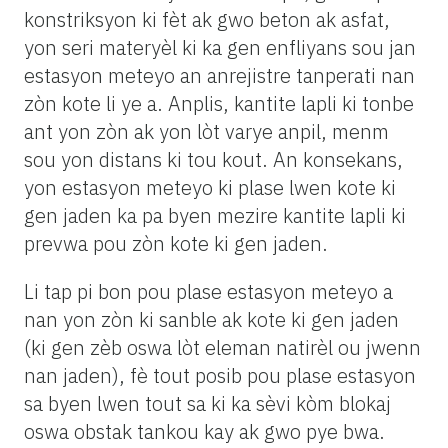
konstriksyon ki fèt ak gwo beton ak asfat,
yon seri materyèl ki ka gen enfliyans sou jan
estasyon meteyo an anrejistre tanperati nan
zòn kote li ye a. Anplis, kantite lapli ki tonbe
ant yon zòn ak yon lòt varye anpil, menm
sou yon distans ki tou kout. An konsekans,
yon estasyon meteyo ki plase lwen kote ki
gen jaden ka pa byen mezire kantite lapli ki
prevwa pou zòn kote ki gen jaden.
Li tap pi bon pou plase estasyon meteyo a
nan yon zòn ki sanble ak kote ki gen jaden
(ki gen zèb oswa lòt eleman natirèl ou jwenn
nan jaden), fè tout posib pou plase estasyon
sa byen lwen tout sa ki ka sèvi kòm blokaj
oswa obstak tankou kay ak gwo pye bwa.