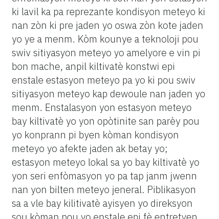
ki lavil ka pa reprezante kondisyon meteyo ki
nan zòn ki pre jaden yo oswa zòn kote jaden
yo ye a menm. Kòm kounye a teknoloji pou
swiv sitiyasyon meteyo yo amelyore e vin pi
bon mache, anpil kiltivatè konstwi epi
enstale estasyon meteyo pa yo ki pou swiv
sitiyasyon meteyo kap dewoule nan jaden yo
menm. Enstalasyon yon estasyon meteyo
bay kiltivatè yo yon opòtinite san parèy pou
yo konprann pi byen kòman kondisyon
meteyo yo afekte jaden ak betay yo;
estasyon meteyo lokal sa yo bay kiltivatè yo
yon seri enfòmasyon yo pa tap janm jwenn
nan yon bilten meteyo jeneral. Piblikasyon
sa a vle bay kilitivatè ayisyen yo direksyon
sou kòman pou yo enstale epi fè entretyen