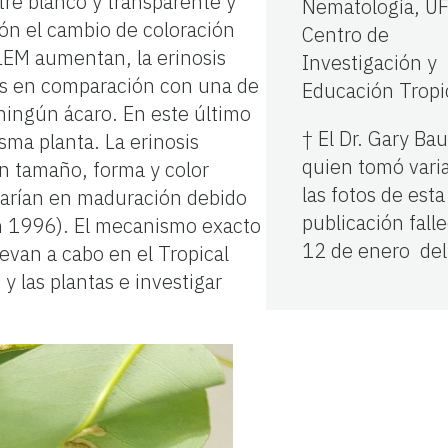
ntre blanco y transparente y
Nematología, UF
ión el cambio de coloración
Centro de
 LEM aumentan, la erinosis
Investigación y
ros en comparación con una de
Educación Tropi
 ningún ácaro. En este último
† El Dr. Gary Ba
sma planta. La erinosis
quien tomó vari
 en tamaño, forma y color
las fotos de esta
varían en maduración debido
publicación falle
uin 1996). El mecanismo exacto
12 de enero del
evan a cabo en el Tropical
 las plantas e investigar