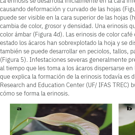
La erinosis se desarrolla inicialmente en la cara i
causando deformación y curvado de las hojas (Figu
puede ser visible en la cara superior de las hojas 
cambia de color, grosor y densidad. Una erinosis 
color ámbar (Figura 4d). Las erinosis de color caf
estado los ácaros han sobrexplotado la hoja y se d
también se puede desarrollar en peciolos, tallos, p
(Figura 5). Infestaciones severas generalmente p
al tiempo que les toma a los ácaros dispersarse e
que explica la formación de la erinosis todavía es
Research and Education Center (UF/ IFAS TREC) bus
cómo se forma la erinosis.