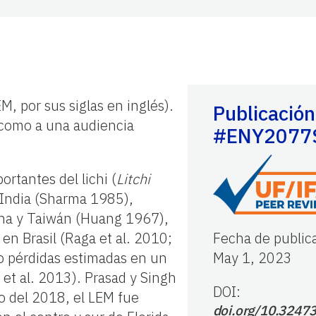
EM, por sus siglas en inglés).
Publicación
í como a una audiencia
#ENY2077
ortantes del lichi (
Litchi
n India (Sharma 1985),
ina y Taiwán (Huang 1967),
en Brasil (Raga et al. 2010;
Fecha de public
do pérdidas estimadas en un
May 1, 2023
et al. 2013). Prasad y Singh
DOI:
o del 2018, el LEM fue
doi.org/10.32473