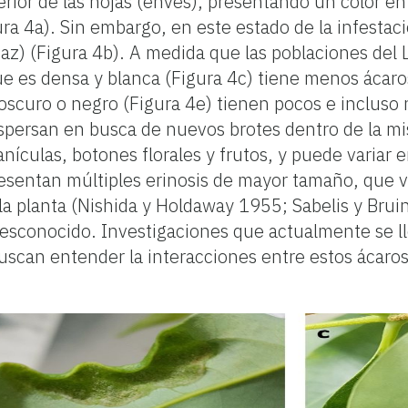
nferior de las hojas (envés), presentando un color e
ra 4a). Sin embargo, en este estado de la infestac
(haz) (Figura 4b). A medida que las poblaciones del
que es densa y blanca (Figura 4c) tiene menos áca
é oscuro o negro (Figura 4e) tienen pocos e incluso
ispersan en busca de nuevos brotes dentro de la mi
anículas, botones florales y frutos, y puede variar
resentan múltiples erinosis de mayor tamaño, que 
n la planta (Nishida y Holdaway 1955; Sabelis y Br
 desconocido. Investigaciones que actualmente se ll
can entender la interacciones entre estos ácaros y