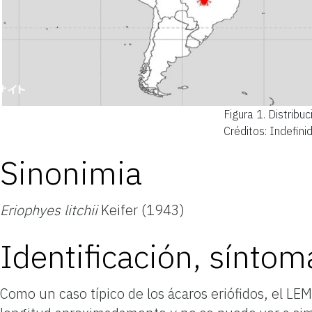
Figura 1.
Distribuc
Créditos: Indefini
Sinonimia
Eriophyes litchii
Keifer (1943)
Identificación, sínto
Como un caso típico de los ácaros eriófidos, el LE