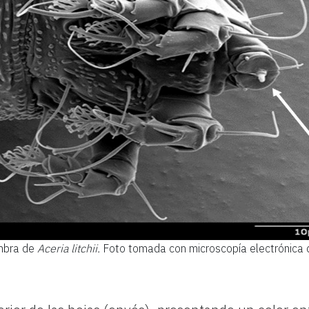
embra de
Aceria litchii.
Foto tomada con microscopía electrónica