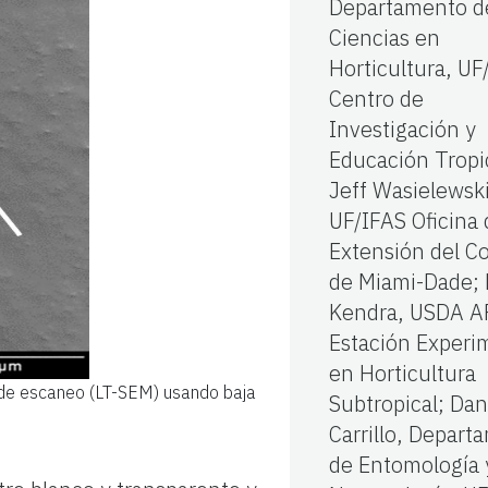
Departamento d
Ciencias en
Horticultura, UF
Centro de
Investigación y
Educación Tropi
Jeff Wasielewski
UF/IFAS Oficina 
Extensión del C
de Miami-Dade; 
Kendra, USDA A
Estación Experi
en Horticultura
 de escaneo (LT-SEM) usando baja
Subtropical; Dan
Carrillo, Depart
de Entomología 