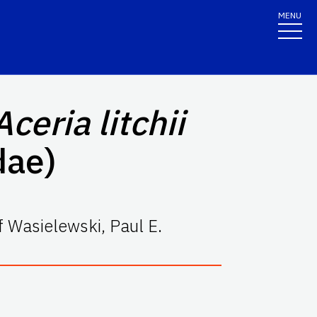
MENU
Aceria litchii
dae)
 Wasielewski, Paul E.