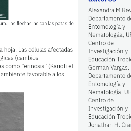
Alexandra M Rev
Departamento d
a. Las flechas indican las patas del
Entomología y
Nematologáa, U
Centro de
a hoja. Las células afectadas
Investigación y
ógicas (cambios
Educación Tropi
as como “erinosis” (Karioti et
German Vargas,
 ambiente favorable a los
Departamento d
Entomología y
Nematología, UF
Centro de
Investigación y
Educación Tropi
Jonathan H. Cra