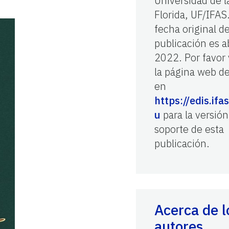
Universidad de l
Florida, UF/IFAS
fecha original d
publicación es ab
2022. Por favor 
la página web d
en
https://edis.ifas
u
para la versión
soporte de esta
publicación.
Acerca de l
autores