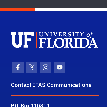
Sch
Facebook Icon
Twitter Icon
Instagram Icon
Youtube Icon
Contact IFAS Communications
P.O. Box 110810