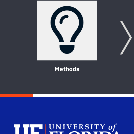
Methods
Sch